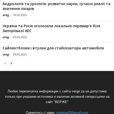
Андрологія та урологія: розвиток науки, сучасні реалії та
значення лікарів
oleg
-
18.06.2026
Україна та Росія оголосили локальне перемир’я біля
Запорізької АЕС
oleg
-
05.06.2026
Сайлентблоки і втулки для стабілізатора автомобіля
oleg
-
04.06.2026
Любая перепечатка информации с сайта verge.zp.ua допустима
только при указании источника и наличии активной гиперссылки на
сайт "ВЕРЖЕ"
Свяжитесь с нами:
vergeua2@gmail.com