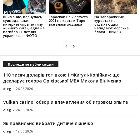
Внимание, вернулась
Гороскоп на 7 августа
На Запорожских
суицидальная
2021 по картам Таро:
курортах на
интернет-игра по типу
все знаки зодиака
отдыхающих
«Синего кита», едва не
нападают морские
погибла 11-летняя
блохи – ВИДЕО
украинка, — ФОТО
Последние публикации
110 тисяч доларів готівкою і «Жигулі-Копійка»: що
декларує голова Оріхівської МВА Микола Вініченко
oleg
-
26.06.2026
Vulkan casino: обзор и впечатления об игровом опыте
oleg
-
24.06.2026
Як правильно вибрати дитяче ліжечко
oleg
-
19.06.2026