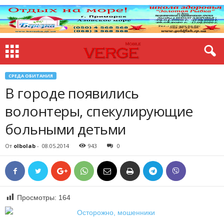
СРЕДА ОБИТАНИЯ
В городе появились
волонтеры, спекулирующие
больными детьми
От
olbolab
-
08.05.2014
943
0
Просмотры:
164