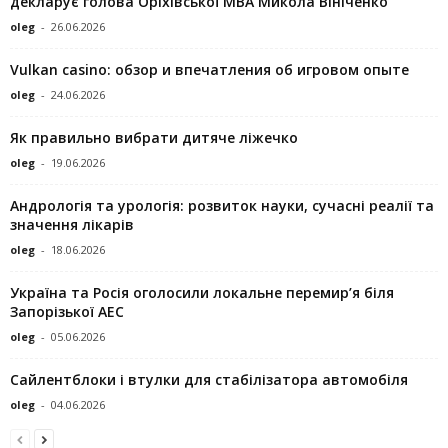
декларує голова Оріхівської МВА Микола Вініченко
oleg
-
26.06.2026
Vulkan casino: обзор и впечатления об игровом опыте
oleg
-
24.06.2026
Як правильно вибрати дитяче ліжечко
oleg
-
19.06.2026
Андрологія та урологія: розвиток науки, сучасні реалії та
значення лікарів
oleg
-
18.06.2026
Україна та Росія оголосили локальне перемир’я біля
Запорізької АЕС
oleg
-
05.06.2026
Сайлентблоки і втулки для стабілізатора автомобіля
oleg
-
04.06.2026