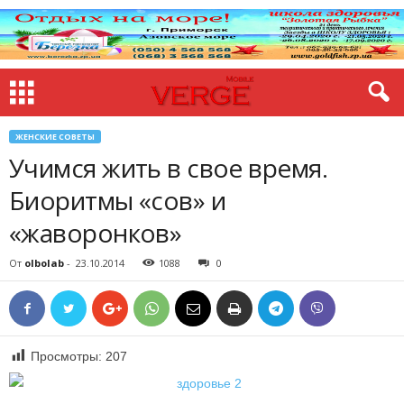
ЖЕНСКИЕ СОВЕТЫ
Учимся жить в свое время.
Биоритмы «сов» и
«жаворонков»
От
olbolab
-
23.10.2014
1088
0
Просмотры:
207