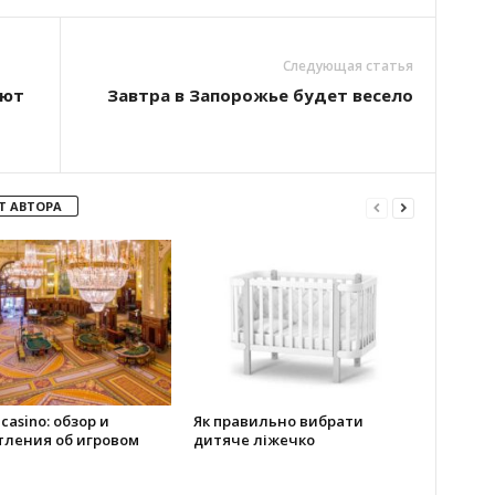
Следующая статья
ают
Завтра в Запорожье будет весело
Т АВТОРА
 casino: обзор и
Як правильно вибрати
тления об игровом
дитяче ліжечко