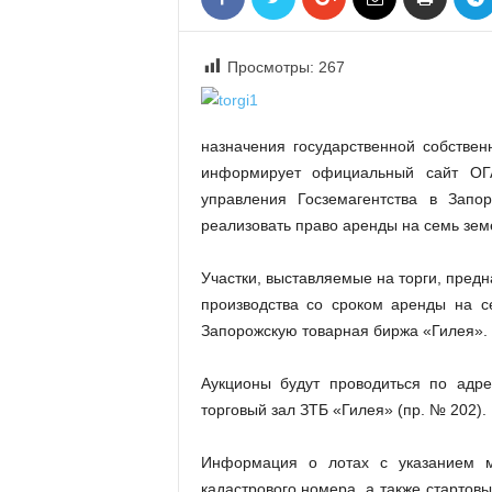
«
В
Е
Просмотры:
267
Р
Ж
Е
назначения государственной собствен
»
информирует официальный сайт ОГ
управления Госземагентства в Запор
реализовать право аренды на семь зем
Участки, выставляемые на торги, пред
производства со сроком аренды на с
Запорожскую товарная биржа «Гилея».
Аукционы будут проводиться по адрес
торговый зал ЗТБ «Гилея» (пр. № 202).
Информация о лотах с указанием м
кадастрового номера, а также стартов