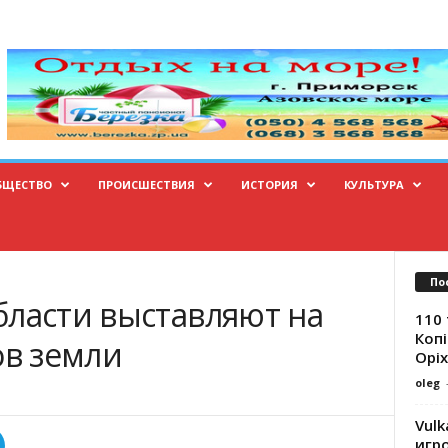
БЩЕСТВО
ПРОИСШЕСТВИЯ
ИСТОРИЯ
КУЛЬТУРА
По
бласти выставляют на
110 
Копі
ов земли
Оріх
oleg
Vulk
игр