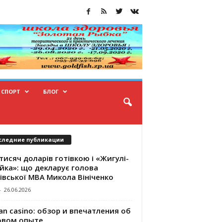
СПОРТ
БЛОГ
следние публикации
тисяч доларів готівкою і «Жигулі-
йка»: що декларує голова
івської МВА Микола Вініченко
-
26.06.2026
an casino: обзор и впечатления об
овом опыте