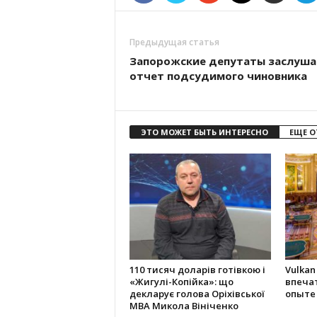
Предыдущая статья
Запорожские депутаты заслуш
отчет подсудимого чиновника
ЭТО МОЖЕТ БЫТЬ ИНТЕРЕСНО
ЕЩЕ О
110 тисяч доларів готівкою і
Vulkan
«Жигулі-Копійка»: що
впеча
декларує голова Оріхівської
опыте
МВА Микола Вініченко