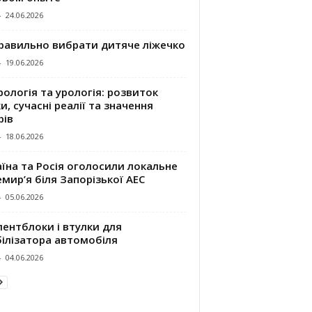
-
24.06.2026
правильно вибрати дитяче ліжечко
-
19.06.2026
ологія та урологія: розвиток
и, сучасні реалії та значення
рів
-
18.06.2026
їна та Росія оголосили локальне
мир’я біля Запорізької АЕС
-
05.06.2026
ентблоки і втулки для
білізатора автомобіля
-
04.06.2026