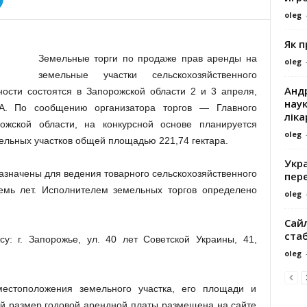
oleg
Як 
Земельные торги по продаже прав аренды на
oleg
земельные участки сельскохозяйственного
Андр
ности состоятся в Запорожской области 2 и 3 апреля,
наук
А. По сообщению организатора торгов — Главного
ліка
ожской области, на конкурсной основе планируется
oleg
ельных участков общей площадью 221,74 гектара.
Укра
назначены для ведения товарного сельскохозяйственного
пере
емь лет. Исполнителем земельных торгов определено
oleg
Сайл
ста
у: г. Запорожье, ул. 40 лет Советской Украины, 41,
oleg
естоположения земельного участка, его площади и
ый размер годовой арендной платы размещена на сайте