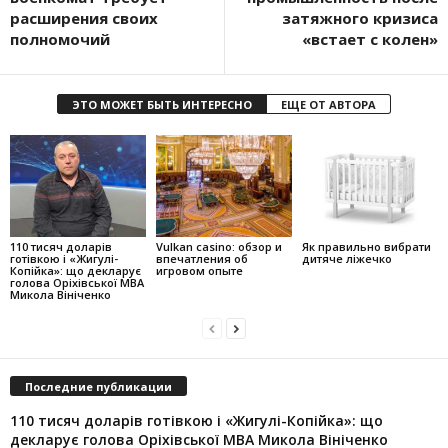
расширения своих
затяжного кризиса
полномочий
«встает с колен»
ЭТО МОЖЕТ БЫТЬ ИНТЕРЕСНО
ЕЩЕ ОТ АВТОРА
110 тисяч доларів
Vulkan casino: обзор и
Як правильно вибрати
готівкою і «Жигулі-
впечатления об
дитяче ліжечко
Копійка»: що декларує
игровом опыте
голова Оріхівської МВА
Микола Вініченко
Последние публикации
110 тисяч доларів готівкою і «Жигулі-Копійка»: що
декларує голова Оріхівської МВА Микола Вініченко