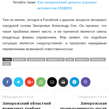
Читайте также:
Как запорожский депутат угрожал
активистам (АУДИО)
Тем не менее, сегодня в Facebook о данном эксцессе заговорил
городской голова Запорожья Александр Син. Он признал, что
такая проблема имеет место, и ее причиной является смена
владельца фирмы перевозчика. Мэр заявил, что подобная
ситуация является «недопустимой» и пригрозил нерадивым
перевозчикам возможной ответственностью.
ТЕГИ
БАБУРКА
ЗАПОРОЖЬЕ
МАРШРУТКИ
МЭР
ПЕРЕБОИ
ПРИЧИНЫ
СИН
Предыдущая статья
Следующая статья
Запорожский областной
Запорожская
военкомат требует
промышленность после