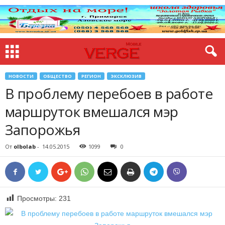
НОВОСТИ
ОБЩЕСТВО
РЕГИОН
ЭКСКЛЮЗИВ
В проблему перебоев в работе
маршруток вмешался мэр
Запорожья
От
olbolab
-
14.05.2015
1099
0
Просмотры:
231