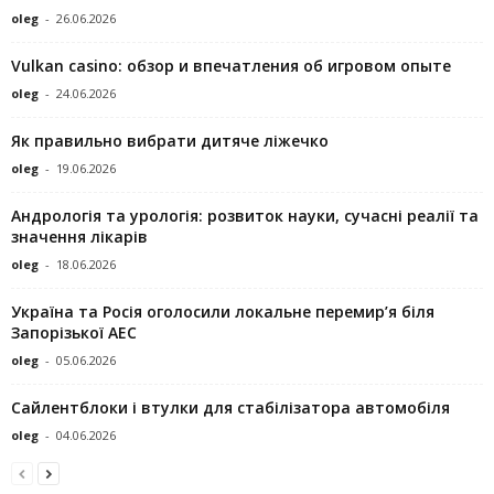
oleg
-
26.06.2026
Vulkan casino: обзор и впечатления об игровом опыте
oleg
-
24.06.2026
Як правильно вибрати дитяче ліжечко
oleg
-
19.06.2026
Андрологія та урологія: розвиток науки, сучасні реалії та
значення лікарів
oleg
-
18.06.2026
Україна та Росія оголосили локальне перемир’я біля
Запорізької АЕС
oleg
-
05.06.2026
Сайлентблоки і втулки для стабілізатора автомобіля
oleg
-
04.06.2026