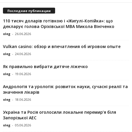
Последние публикации
110 тисяч доларів готівкою і «Жигулі-Копійка»: що
декларує голова Оріхівської МВА Микола Вініченко
oleg
-
26.06.2026
Vulkan casino: обзор и впечатления об игровом опыте
oleg
-
24.06.2026
Як правильно вибрати дитяче ліжечко
oleg
-
19.06.2026
Андрологія та урологія: розвиток науки, сучасні реалії та
значення лікарів
oleg
-
18.06.2026
Україна та Росія оголосили локальне перемир’я біля
Запорізької АЕС
oleg
-
05.06.2026