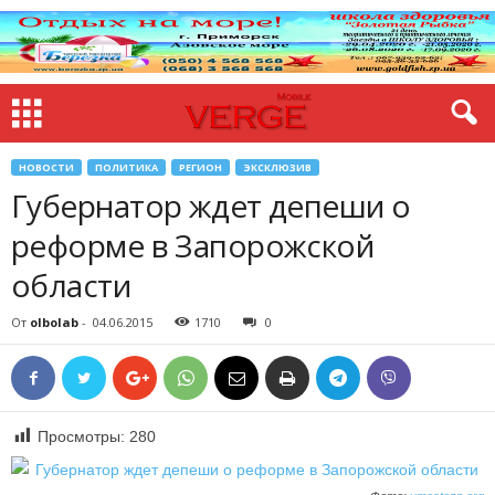
НОВОСТИ
ПОЛИТИКА
РЕГИОН
ЭКСКЛЮЗИВ
Губернатор ждет депеши о
реформе в Запорожской
области
От
olbolab
-
04.06.2015
1710
0
Просмотры:
280