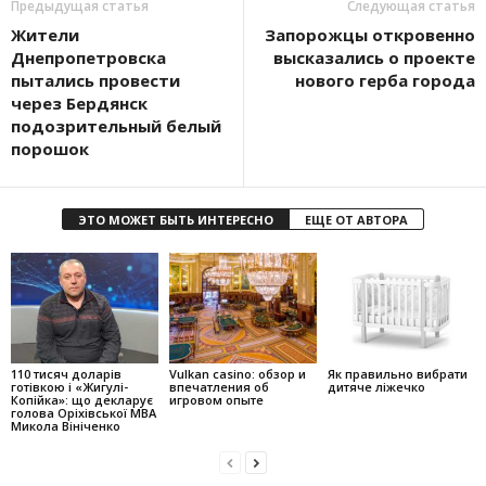
Предыдущая статья
Следующая статья
Жители
Запорожцы откровенно
Днепропетровска
высказались о проекте
пытались провести
нового герба города
через Бердянск
подозрительный белый
порошок
ЭТО МОЖЕТ БЫТЬ ИНТЕРЕСНО
ЕЩЕ ОТ АВТОРА
110 тисяч доларів
Vulkan casino: обзор и
Як правильно вибрати
готівкою і «Жигулі-
впечатления об
дитяче ліжечко
Копійка»: що декларує
игровом опыте
голова Оріхівської МВА
Микола Вініченко