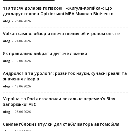
110 тисяч доларів готівкою і «Жигулі-Копійка»: що
декларує голова Оріхівської МВА Микола Вініченко
oleg
-
26.06.2026
Vulkan casino: обзор и впечатления об игровом опыте
oleg
-
24.06.2026
Як правильно вибрати дитяче ліжечко
oleg
-
19.06.2026
Андрологія та урологія: розвиток науки, сучасні реалії та
значення лікарів
oleg
-
18.06.2026
Україна та Росія оголосили локальне перемир’я біля
Запорізької АЕС
oleg
-
05.06.2026
Сайлентблоки і втулки для стабілізатора автомобіля