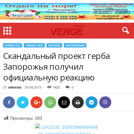
НОВОСТИ
ОБЩЕСТВО
РЕГИОН
ЭКСКЛЮЗИВ
Скандальный проект герба
Запорожья получил
официальную реакцию
От
olbolab
-
05.06.2015
1420
0
Просмотры:
283