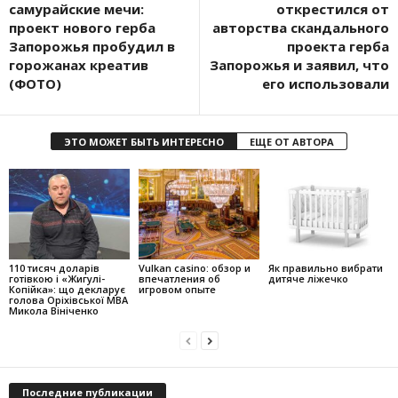
самурайские мечи:
открестился от
проект нового герба
авторства скандального
Запорожья пробудил в
проекта герба
горожанах креатив
Запорожья и заявил, что
(ФОТО)
его использовали
ЭТО МОЖЕТ БЫТЬ ИНТЕРЕСНО
ЕЩЕ ОТ АВТОРА
110 тисяч доларів
Vulkan casino: обзор и
Як правильно вибрати
готівкою і «Жигулі-
впечатления об
дитяче ліжечко
Копійка»: що декларує
игровом опыте
голова Оріхівської МВА
Микола Вініченко
Последние публикации