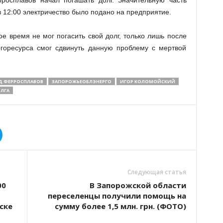
рросплавов начал погашать долг. Значительную часть
 12:00 электричество было подано на предприятие.
е время не мог погасить свой долг, только лишь после
горесурса смог сдвинуть данную проблему с мертвой
Д ФЕРРОСПЛАВОВ
ЗАПОРОЖЬЕОБЛЭНЕРГО
ИГОР КОЛОМОЙСКИЙ
ЛГА
Следующая статья
00
В Запорожской области
переселенцы получили помощь на
ске
сумму более 1,5 млн. грн. (ФОТО)