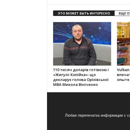
ЭТО МОЖЕТ БЫТЬ ИНТЕРЕСНО
ЕЩЕ О
110 тисяч доларів готівкою і
Vulkan
«Жигулі-Копійка»: що
впеча
декларує голова Оріхівської
опыте
МВА Микола Вініченко
Любая перепечатка информации с са