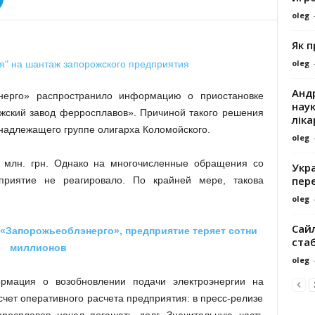
oleg
Як 
oleg
Андр
нерго» распространило информацию о приостановке
наук
жский завод ферросплавов». Причиной такого решения
ліка
надлежащего группе олигарха Коломойского.
oleg
 млн. грн. Однако на многочисленные обращения со
Укра
пере
приятие не реагировало. По крайней мере, такова
oleg
Сайл
 «Запорожьеоблэнерго», предприятие теряет сотни
ста
миллионов
oleg
рмация о возобновлении подачи электроэнергии на
счет оперативного расчета предприятия: в пресс-релизе