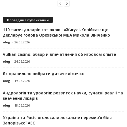
Последние публикации
110 тисяч доларів готівкою і «Жигулі-Копійка»: що
декларує голова Оріхівської МВА Микола Вініченко
oleg
-
26.06.2026
Vulkan casino: обзор и впечатления об игровом опыте
oleg
-
24.06.2026
Як правильно вибрати дитяче ліжечко
oleg
-
19.06.2026
Андрологія та урологія: розвиток науки, сучасні реалії та
значення лікарів
oleg
-
18.06.2026
Україна та Росія оголосили локальне перемир’я біля
Запорізької АЕС