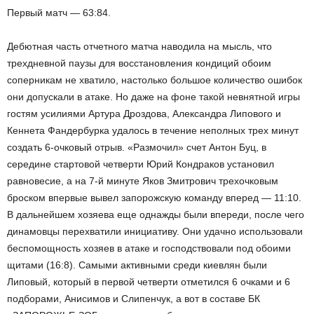
Первый матч — 63:84.
Дебютная часть отчетного матча наводила на мысль, что
трехдневной паузы для восстановления кондиций обоим
соперникам не хватило, настолько большое количество ошибок
они допускали в атаке. Но даже на фоне такой невнятной игры
гостям усилиями Артура Дроздова, Александра Липового и
Кеннета Фандербурка удалось в течение неполных трех минут
создать 6-очковый отрыв. «Размочил» счет Антон Буц, в
середине стартовой четверти Юрий Кондраков установил
равновесие, а на 7-й минуте Яков Змитрович трехочковым
броском впервые вывел запорожскую команду вперед — 11:10.
В дальнейшем хозяева еще однажды были впереди, после чего
динамовцы перехватили инициативу. Они удачно использовали
беспомощность хозяев в атаке и господствовали под обоими
щитами (16:8). Самыми активными среди киевлян были
Липовый, который в первой четверти отметился 6 очками и 6
подборами, Анисимов и Слипенчук, а вот в составе БК