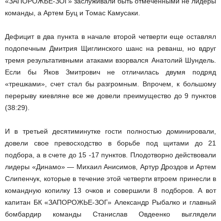
«ЗАПОРОЖЬЕ-ЗОГ» заслуживали быть отмеченными не лидеры
команды, а Артем Буц и Томас Камусаки.
Дефицит в два пункта в начале второй четверти еще оставлял
подопечным Дмитрия Щиглинского шанс на реванш, но вдруг
тремя результативными атаками взорвался Анатолий Шундель.
Если бы Яков Змитрович не отличилась двумя подряд
«трешками», счет стал бы разгромным. Впрочем, к большому
перерыву киевляне все же довели преимущество до 9 пунктов
(38:29).
И в третьей десятиминутке гости полностью доминировали,
довели свое превосходство в борьбе под щитами до 21
подбора, а в счете до 15 -17 пунктов. Плодотворно действовали
лидеры «Динамо» — Михаил Анисимов, Артур Дроздов и Артем
Слипенчук, которые в течение этой четверти втроем принесли в
командную копилку 13 очков и совершили 8 подборов. А вот
капитан БК «ЗАПОРОЖЬЕ-ЗОГ» Александр Рыбалко и главный
бомбардир команды Станислав Овдеенко выглядели