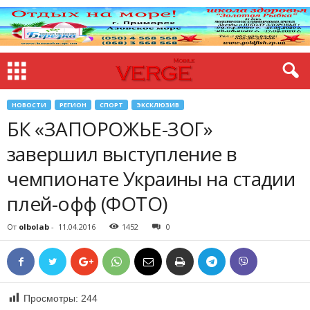
НОВОСТИ
РЕГИОН
СПОРТ
ЭКСКЛЮЗИВ
БК «ЗАПОРОЖЬЕ-ЗОГ»
завершил выступление в
чемпионате Украины на стадии
плей-офф (ФОТО)
От
olbolab
-
11.04.2016
1452
0
Просмотры:
244