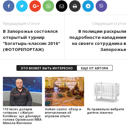
Предыдущая статья
Следующая статья
В Запорожье состоялся
В полиции раскрыли
открытый турнир
подробности нападения
"Богатырь-классик 2016"
на своего сотрудника в
(ФОТОРЕПОРТАЖ)
Запорожье
ЭТО МОЖЕТ БЫТЬ ИНТЕРЕСНО
ЕЩЕ ОТ АВТОРА
110 тисяч доларів
Vulkan casino: обзор и
Як правильно вибрати
готівкою і «Жигулі-
впечатления об
дитяче ліжечко
Копійка»: що декларує
игровом опыте
голова Оріхівської МВА
Микола Вініченко