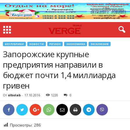
БЕЗ РУБРИКИ
НОВОСТИ
РЕГИОН
ЭКОНОМИКА
ЭКСКЛЮЗИВ
Запорожские крупные
предприятия направили в
бюджет почти 1,4 миллиарда
гривен
От
olbolab
-
17.10.2016
1220
0
Просмотры:
286