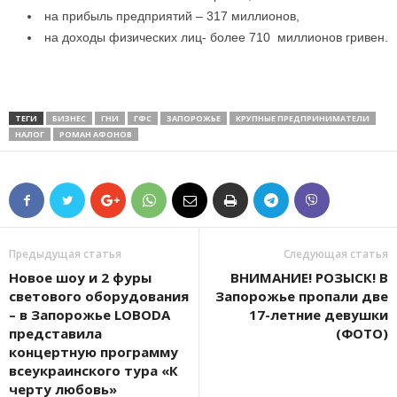
на прибыль предприятий – 317 миллионов,
на доходы физических лиц- более 710 миллионов гривен.
ТЕГИ
БИЗНЕС
ГНИ
ГФС
ЗАПОРОЖЬЕ
КРУПНЫЕ ПРЕДПРИНИМАТЕЛИ
НАЛОГ
РОМАН АФОНОВ
Предыдущая статья
Следующая статья
Новое шоу и 2 фуры
ВНИМАНИЕ! РОЗЫСК! В
светового оборудования
Запорожье пропали две
– в Запорожье LOBODA
17-летние девушки
представила
(ФОТО)
концертную программу
всеукраинского тура «К
черту любовь»