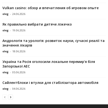
Vulkan casino: обзор и впечатления об игровом опыте
oleg
-
24.06.2026
Як правильно вибрати дитяче ліжечко
oleg
-
19.06.2026
Андрологія та урологія: розвиток науки, сучасні реалії та
значення лікарів
oleg
-
18.06.2026
Україна та Росія оголосили локальне перемир’я біля
Запорізької АЕС
oleg
-
05.06.2026
Сайлентблоки і втулки для стабілізатора автомобіля
oleg
-
04.06.2026