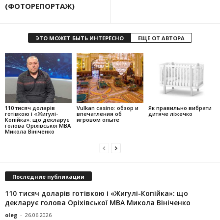
(ФОТОРЕПОРТАЖ)
ЭТО МОЖЕТ БЫТЬ ИНТЕРЕСНО
ЕЩЕ ОТ АВТОРА
110 тисяч доларів
Vulkan casino: обзор и
Як правильно вибрати
готівкою і «Жигулі-
впечатления об
дитяче ліжечко
Копійка»: що декларує
игровом опыте
голова Оріхівської МВА
Микола Вініченко
Последние публикации
110 тисяч доларів готівкою і «Жигулі-Копійка»: що
декларує голова Оріхівської МВА Микола Вініченко
oleg
-
26.06.2026