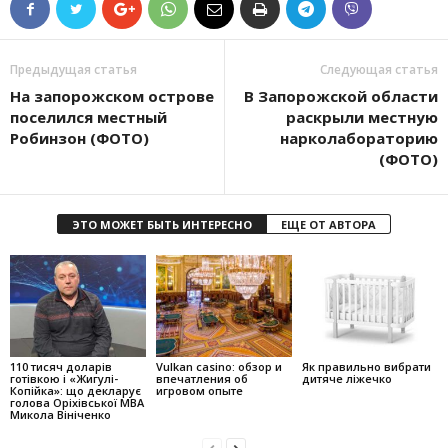
Предыдущая статья
Следующая статья
На запорожском острове
В Запорожской области
поселился местный
раскрыли местную
Робинзон (ФОТО)
нарколабораторию
(ФОТО)
ЭТО МОЖЕТ БЫТЬ ИНТЕРЕСНО
ЕЩЕ ОТ АВТОРА
110 тисяч доларів
Vulkan casino: обзор и
Як правильно вибрати
готівкою і «Жигулі-
впечатления об
дитяче ліжечко
Копійка»: що декларує
игровом опыте
голова Оріхівської МВА
Микола Вініченко