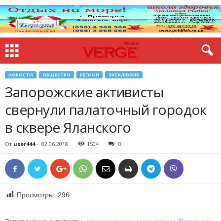
НОВОСТИ
ОБЩЕСТВО
РЕГИОН
ЭКСКЛЮЗИВ
Запорожские активисты
свернули палаточный городок
в сквере Яланского
От
user444
-
02.06.2018
1504
0
Просмотры:
296