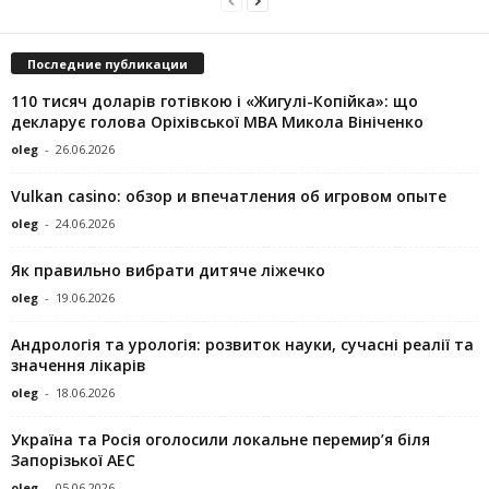
Последние публикации
110 тисяч доларів готівкою і «Жигулі-Копійка»: що
декларує голова Оріхівської МВА Микола Вініченко
oleg
-
26.06.2026
Vulkan casino: обзор и впечатления об игровом опыте
oleg
-
24.06.2026
Як правильно вибрати дитяче ліжечко
oleg
-
19.06.2026
Андрологія та урологія: розвиток науки, сучасні реалії та
значення лікарів
oleg
-
18.06.2026
Україна та Росія оголосили локальне перемир’я біля
Запорізької АЕС
oleg
-
05.06.2026