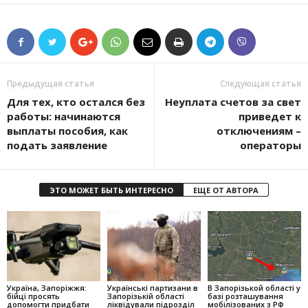
Предыдущая статья
Следующая статья
Для тех, кто остался без
Неуплата счетов за свет
работы: начинаются
приведет к
выплаты пособия, как
отключениям –
подать заявление
операторы
ЭТО МОЖЕТ БЫТЬ ИНТЕРЕСНО
ЕЩЕ ОТ АВТОРА
Україна, Запоріжжя:
Українські партизани в
В Запорізькой області у
бійці просять
Запорізькій області
базі розташування
допомогти придбати
ліквідували підрозділ
мобілізованих з РФ