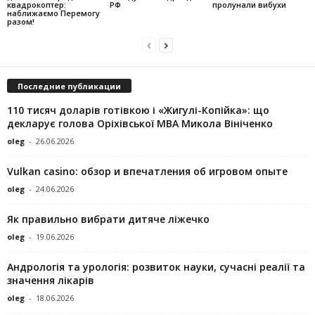
квадрокоптер:
РФ
пролунали вибухи
наближаємо Перемогу
разом!
Последние публикации
110 тисяч доларів готівкою і «Жигулі-Копійка»: що
декларує голова Оріхівської МВА Микола Вініченко
oleg
-
26.06.2026
Vulkan casino: обзор и впечатления об игровом опыте
oleg
-
24.06.2026
Як правильно вибрати дитяче ліжечко
oleg
-
19.06.2026
Андрологія та урологія: розвиток науки, сучасні реалії та
значення лікарів
oleg
-
18.06.2026