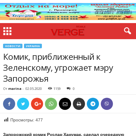
НОВОСТИ
УКРАИНА
Комик, приближенный к
Зеленскому, угрожает мэру
Запорожья
От
marina
-
02.05.2020
1159
0
Просмотры:
477
Запорожский комик Руслан Ханумак, сделал очередную