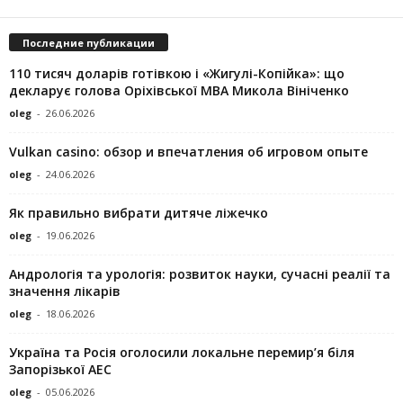
Последние публикации
110 тисяч доларів готівкою і «Жигулі-Копійка»: що
декларує голова Оріхівської МВА Микола Вініченко
oleg
-
26.06.2026
Vulkan casino: обзор и впечатления об игровом опыте
oleg
-
24.06.2026
Як правильно вибрати дитяче ліжечко
oleg
-
19.06.2026
Андрологія та урологія: розвиток науки, сучасні реалії та
значення лікарів
oleg
-
18.06.2026
Україна та Росія оголосили локальне перемир’я біля
Запорізької АЕС
oleg
-
05.06.2026