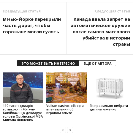
Предыдущая статья
Следующая статья
В Нью-Йорке перекрыли
Канада ввела запрет на
часть дорог, чтобы
автоматическое оружие
горожане могли гулять
после самого массового
убийства в истории
страны
ЭТО МОЖЕТ БЫТЬ ИНТЕРЕСНО
ЕЩЕ ОТ АВТОРА
110 тисяч доларів
Vulkan casino: обзор и
Як правильно вибрати
готівкою і «Жигулі-
впечатления об
дитяче ліжечко
Копійка»: що декларує
игровом опыте
голова Оріхівської МВА
Микола Вініченко