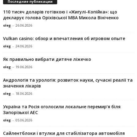
Последние публикации
110 тисяч доларів готівкою і «Жигулі-Копійка»: що
декларує голова Оріхівської МВА Микола Вініченко
oleg
-
26.06.2026
Vulkan casino: обзор и впечатления об игровом опыте
oleg
-
24.06.2026
Як правильно вибрати дитяче ліжечко
oleg
-
19.06.2026
Андрологія та урологія: розвиток науки, сучасні реалії та
значення лікарів
oleg
-
18.06.2026
Україна та Росія оголосили локальне перемир’я біля
Запорізької АЕС
oleg
-
05.06.2026
Сайлентблоки і втулки для стабілізатора автомобіля