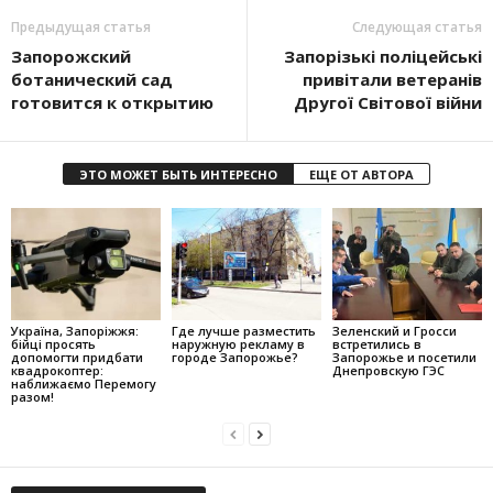
Предыдущая статья
Следующая статья
Запорожский
Запорізькі поліцейські
ботанический сад
привітали ветеранів
готовится к открытию
Другої Світової війни
ЭТО МОЖЕТ БЫТЬ ИНТЕРЕСНО
ЕЩЕ ОТ АВТОРА
Україна, Запоріжжя:
Где лучше разместить
Зеленский и Гросси
бійці просять
наружную рекламу в
встретились в
допомогти придбати
городе Запорожье?
Запорожье и посетили
квадрокоптер:
Днепровскую ГЭС
наближаємо Перемогу
разом!