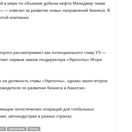
й в мире по объемам добычи нефти.Менеджер также
» — отвечал за развитие новых направлений бизнеса. В
 этой компании.
торого рассматривают как потенциального главу УЗ —
отает первым замом гендиректора «Укрпочты» Игоря
е на должность главы «Укрпочты», однако занял второе
оводителя по развитию бизнеса в Азиатско-
рмации логистических операций для глобальных
ки, автоиндустрии в разных странах.
УЗ
ЧЕРНЫШЕВ
ЮРИК