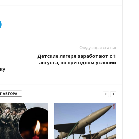
Следующая статья
Детские лагеря заработают с 1
августа, но при одном условии
ку
Т АВТОРА