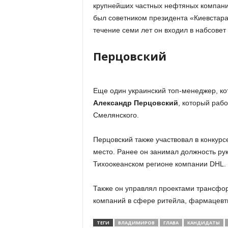
крупнейших частных нефтяных компани
был советником президента «Киевстара
течение семи лет он входил в набсовет
Перцовский
Еще один украинский топ-менеджер, ко
Александр Перцовский
, который раб
Смелянского.
Перцовский также участвовал в конкурс
место. Ранее он занимал должность рук
Тихоокеанском регионе компании DHL.
Также он управлял проектами трансфо
компаний в сфере ритейла, фармацевти
ТЕГИ
ВЛАДИМИРОВ
ГЛАВА
КАНДИДАТЫ