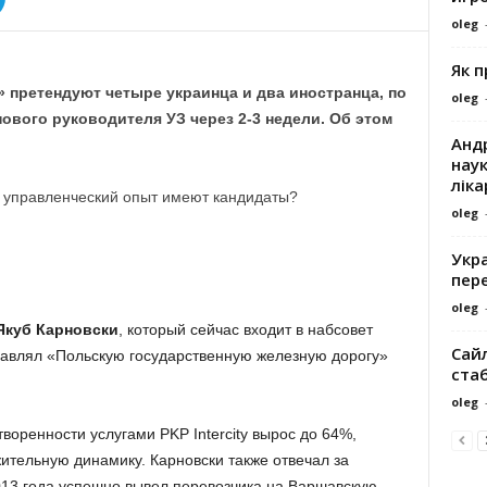
oleg
Як 
 претендуют четыре украинца и два иностранца, по
oleg
ового руководителя УЗ через 2-3 недели. Об этом
Андр
наук
ліка
й управленческий опыт имеют кандидаты?
oleg
Укра
пере
oleg
Якуб Карновски
, который сейчас входит в набсовет
Сайл
главлял «Польскую государственную железную дорогу»
ста
oleg
воренности услугами PKP Intercity вырос до 64%,
тельную динамику. Карновски также отвечал за
013 года успешно вывел перевозчика на Варшавскую