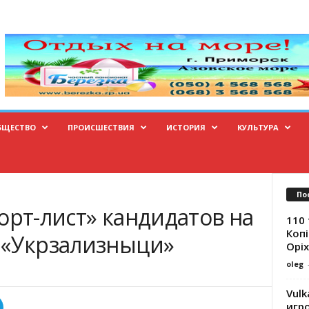
БЩЕСТВО
ПРОИСШЕСТВИЯ
ИСТОРИЯ
КУЛЬТУРА
По
орт-лист» кандидатов на
110 
Копі
 «Укрзализныци»
Оріх
oleg
Vulk
игр