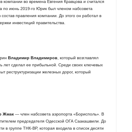
 в компании во времена Евгения Кравцова и считался
да по июнь 2019-го Юрик был членом набсовета
 состав правления компании. До этого он работал в
ржки инвестиций правительства.
арин
Владимир Владимиров
, который возглавлял
ть лет сделал ее прибыльной. Среди своих ключевых
ыт реструктуризации железных дорог, который
р Жмак
— член набсовета аэропорта «Борисполь». В
стителем председателя Одесской ОГА Саакашвили. До
и в группе ТНК-BP, которая входила в список десяти