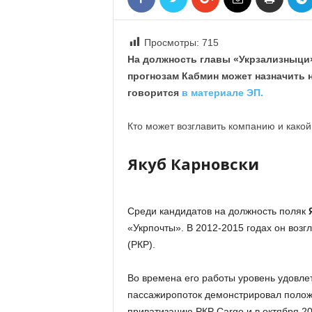
«
В
Е
Просмотры:
715
Р
На должность главы «Укрзализныци»
Ж
прогнозам Кабмин может назначить н
Е
говорится
в материале ЭП.
»
Кто может возглавить компанию и како
Якуб Карновски
Среди кандидатов на должность поляк
«Укрпочты». В 2012-2015 годах он воз
(РКР).
Во времена его работы уровень удовлет
пассажиропоток демонстрировал положи
приватизацию РКР Cargo и в октября 2