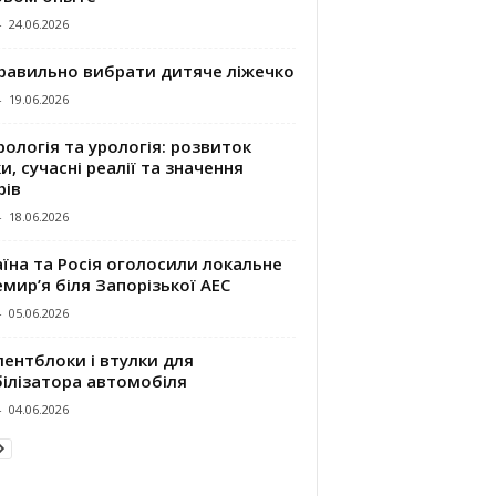
-
24.06.2026
правильно вибрати дитяче ліжечко
-
19.06.2026
ологія та урологія: розвиток
и, сучасні реалії та значення
рів
-
18.06.2026
їна та Росія оголосили локальне
мир’я біля Запорізької АЕС
-
05.06.2026
ентблоки і втулки для
білізатора автомобіля
-
04.06.2026