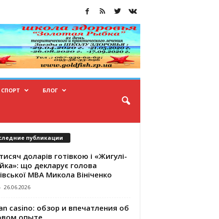
СПОРТ
БЛОГ
следние публикации
тисяч доларів готівкою і «Жигулі-
йка»: що декларує голова
івської МВА Микола Вініченко
-
26.06.2026
an casino: обзор и впечатления об
овом опыте