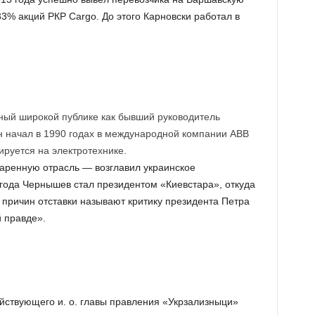
3% акций РКР Cargo. До этого Карновски работал в
ный широкой публике как бывший руководитель
н начал в 1990 годах в международной компании ABB
ируется на электротехнике.
аренную отрасль — возглавил украинское
 года Чернышев стал президентом «Киевстара», откуда
 причин отставки называют критику президента Петра
 правде».
йствующего и. о. главы правления «Укрзализныци»