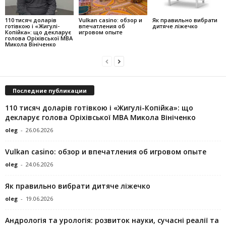
110 тисяч доларів
Vulkan casino: обзор и
Як правильно вибрати
готівкою і «Жигулі-
впечатления об
дитяче ліжечко
Копійка»: що декларує
игровом опыте
голова Оріхівської МВА
Микола Вініченко
Последние публикации
110 тисяч доларів готівкою і «Жигулі-Копійка»: що
декларує голова Оріхівської МВА Микола Вініченко
oleg
-
26.06.2026
Vulkan casino: обзор и впечатления об игровом опыте
oleg
-
24.06.2026
Як правильно вибрати дитяче ліжечко
oleg
-
19.06.2026
Андрологія та урологія: розвиток науки, сучасні реалії та