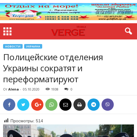
НОВОСТИ
УКРАИНА
Полицейские отделения
Украины сократят и
переформатируют
От
Alena
-
05.10.2020
1938
0
Просмотры:
514