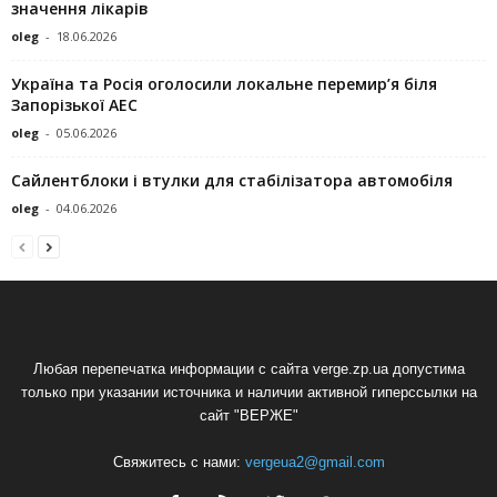
значення лікарів
oleg
-
18.06.2026
Україна та Росія оголосили локальне перемир’я біля
Запорізької АЕС
oleg
-
05.06.2026
Сайлентблоки і втулки для стабілізатора автомобіля
oleg
-
04.06.2026
Любая перепечатка информации с сайта verge.zp.ua допустима
только при указании источника и наличии активной гиперссылки на
сайт "ВЕРЖЕ"
Свяжитесь с нами:
vergeua2@gmail.com