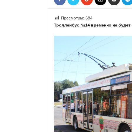
«
В
Е
Просмотры:
684
Р
Троллейбус №14 временно не будет 
Ж
Е
»