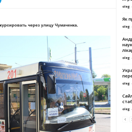
oleg
Як 
курсировать через улицу Чумаченка.
oleg
Андр
наук
ліка
oleg
Укра
пере
oleg
Сайл
ста
oleg