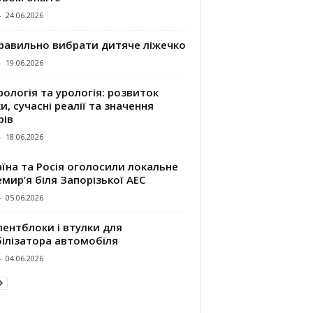
-
24.06.2026
правильно вибрати дитяче ліжечко
-
19.06.2026
ологія та урологія: розвиток
и, сучасні реалії та значення
рів
-
18.06.2026
їна та Росія оголосили локальне
мир’я біля Запорізької АЕС
-
05.06.2026
ентблоки і втулки для
білізатора автомобіля
-
04.06.2026