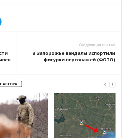
Следующая статья
сти
В Запорожье вандалы испортили
ивен
фигурки персонажей (ФОТО)
Т АВТОРА