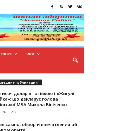
СПОРТ
БЛОГ
следние публикации
тисяч доларів готівкою і «Жигулі-
йка»: що декларує голова
івської МВА Микола Вініченко
-
26.06.2026
an casino: обзор и впечатления об
овом опыте