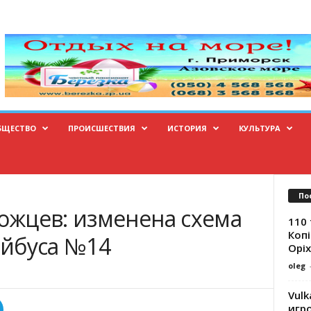
БЩЕСТВО
ПРОИСШЕСТВИЯ
ИСТОРИЯ
КУЛЬТУРА
По
жцев: изменена схема
110 
Копі
йбуса №14
Оріх
oleg
Vulk
игр