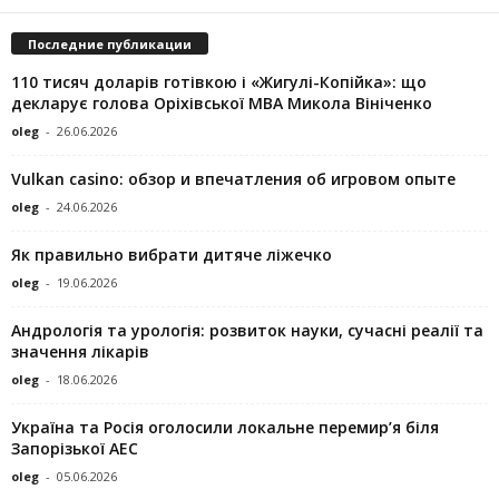
Последние публикации
110 тисяч доларів готівкою і «Жигулі-Копійка»: що
декларує голова Оріхівської МВА Микола Вініченко
oleg
-
26.06.2026
Vulkan casino: обзор и впечатления об игровом опыте
oleg
-
24.06.2026
Як правильно вибрати дитяче ліжечко
oleg
-
19.06.2026
Андрологія та урологія: розвиток науки, сучасні реалії та
значення лікарів
oleg
-
18.06.2026
Україна та Росія оголосили локальне перемир’я біля
Запорізької АЕС
oleg
-
05.06.2026