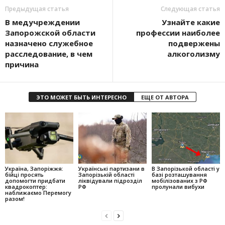
Предыдущая статья
Следующая статья
В медучреждении
Узнайте какие
Запорожской области
профессии наиболее
назначено служебное
подвержены
расследование, в чем
алкоголизму
причина
ЭТО МОЖЕТ БЫТЬ ИНТЕРЕСНО
ЕЩЕ ОТ АВТОРА
Україна, Запоріжжя:
Українські партизани в
В Запорізькой області у
бійці просять
Запорізькій області
базі розташування
допомогти придбати
ліквідували підрозділ
мобілізованих з РФ
квадрокоптер:
РФ
пролунали вибухи
наближаємо Перемогу
разом!