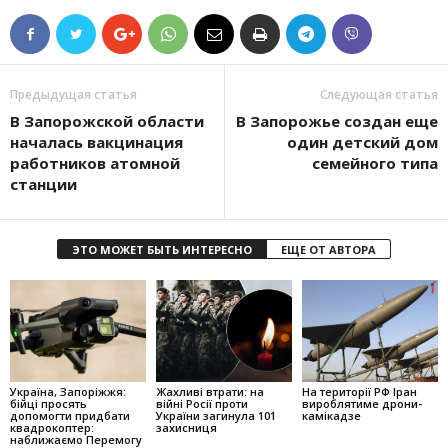
Предыдущая статья
Следующая статья
В Запорожской области
В Запорожье создан еще
началась вакцинация
один детский дом
работников атомной
семейного типа
станции
ЭТО МОЖЕТ БЫТЬ ИНТЕРЕСНО
ЕЩЕ ОТ АВТОРА
Україна, Запоріжжя:
Жахливі втрати: на
На території РФ Іран
бійці просять
війні Росії проти
вироблятиме дрони-
допомогти придбати
України загинула 101
камікадзе
квадрокоптер:
захисниця
наближаємо Перемогу