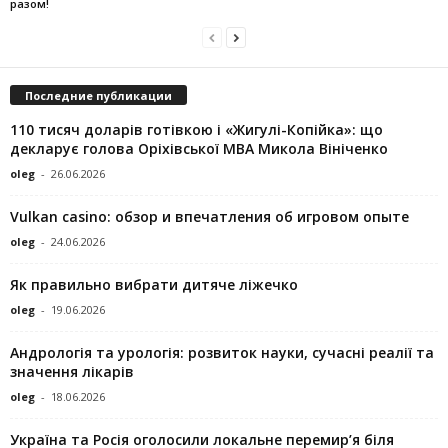
разом!
Последние публикации
110 тисяч доларів готівкою і «Жигулі-Копійка»: що
декларує голова Оріхівської МВА Микола Вініченко
oleg
-
26.06.2026
Vulkan casino: обзор и впечатления об игровом опыте
oleg
-
24.06.2026
Як правильно вибрати дитяче ліжечко
oleg
-
19.06.2026
Андрологія та урологія: розвиток науки, сучасні реалії та
значення лікарів
oleg
-
18.06.2026
Україна та Росія оголосили локальне перемир’я біля