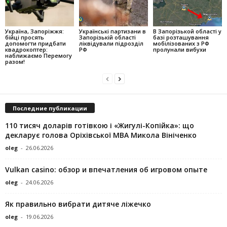
Україна, Запоріжжя:
Українські партизани в
В Запорізькой області у
бійці просять
Запорізькій області
базі розташування
допомогти придбати
ліквідували підрозділ
мобілізованих з РФ
квадрокоптер:
РФ
пролунали вибухи
наближаємо Перемогу
разом!
Последние публикации
110 тисяч доларів готівкою і «Жигулі-Копійка»: що
декларує голова Оріхівської МВА Микола Вініченко
oleg
-
26.06.2026
Vulkan casino: обзор и впечатления об игровом опыте
oleg
-
24.06.2026
Як правильно вибрати дитяче ліжечко
oleg
-
19.06.2026