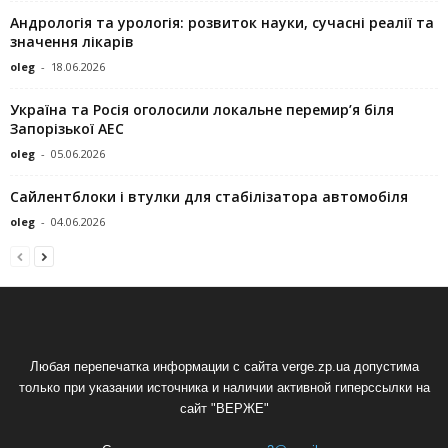
Андрологія та урологія: розвиток науки, сучасні реалії та
значення лікарів
oleg
-
18.06.2026
Україна та Росія оголосили локальне перемир’я біля
Запорізької АЕС
oleg
-
05.06.2026
Сайлентблоки і втулки для стабілізатора автомобіля
oleg
-
04.06.2026
Любая перепечатка информации с сайта verge.zp.ua допустима
только при указании источника и наличии активной гиперссылки на
сайт "ВЕРЖЕ"