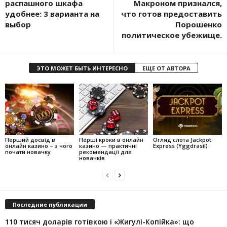
распашного шкафа
Макроном признался,
удобнее: 3 варианта на
что готов предоставить
выбор
Порошенко
политическое убежище.
ЭТО МОЖЕТ БЫТЬ ИНТЕРЕСНО
ЕЩЕ ОТ АВТОРА
Перший досвід в
Перші кроки в онлайн
Огляд слота Jackpot
онлайн казино – з чого
казино — практичні
Express (Yggdrasil)
почати новачку
рекомендації для
новачків
Последние публикации
110 тисяч доларів готівкою і «Жигулі-Копійка»: що