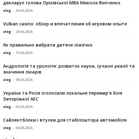
декларує голова Оріхівської МВА Микола Вініченко
oleg
-
26.06.2026
Vulkan casino: обзор и впечатления об игровом опыте
oleg
-
24.06.2026
Як правильно вибрати дитяче ліжечко
oleg
-
19.06.2026
Андрологія та урологія: розвиток науки, сучасні реалії та
значення лікарів
oleg
-
18.06.2026
Україна та Росія оголосили локальне перемир’я біля
Запорізької АЕС
oleg
-
05.06.2026
Сайлентблоки і втулки для стабілізатора автомобіля
oleg
-
04.06.2026