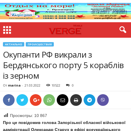
АКТУАЛЬНО
ПРОИСШЕСТВИЯ
Окупанти РФ викрали з
Бердянського порту 5 кораблів
із зерном
От
marina
-
21.03.2022
10522
0
Просмотры:
10 867
Про це повідомив голова Запорізької обласної військової
адміністрації Олександр Старух в ефірі всеукраїнського