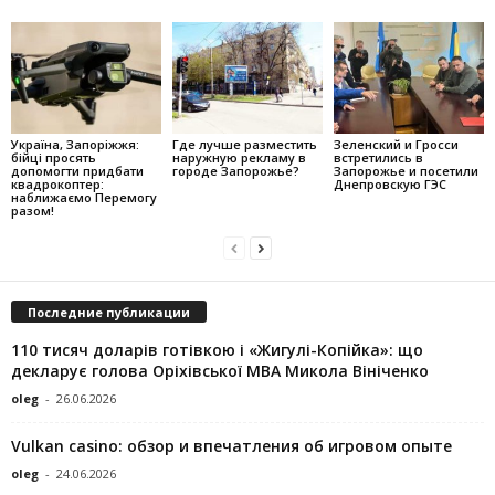
Україна, Запоріжжя:
Где лучше разместить
Зеленский и Гросси
бійці просять
наружную рекламу в
встретились в
допомогти придбати
городе Запорожье?
Запорожье и посетили
квадрокоптер:
Днепровскую ГЭС
наближаємо Перемогу
разом!
Последние публикации
110 тисяч доларів готівкою і «Жигулі-Копійка»: що
декларує голова Оріхівської МВА Микола Вініченко
oleg
-
26.06.2026
Vulkan casino: обзор и впечатления об игровом опыте
oleg
-
24.06.2026