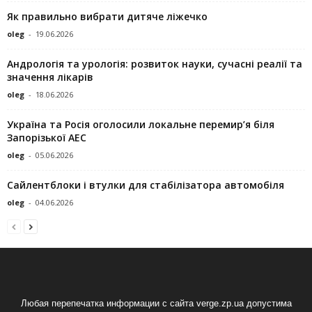
Як правильно вибрати дитяче ліжечко
oleg
-
19.06.2026
Андрологія та урологія: розвиток науки, сучасні реалії та
значення лікарів
oleg
-
18.06.2026
Україна та Росія оголосили локальне перемир’я біля
Запорізької АЕС
oleg
-
05.06.2026
Сайлентблоки і втулки для стабілізатора автомобіля
oleg
-
04.06.2026
Любая перепечатка информации с сайта verge.zp.ua допустима