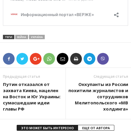
ТЕГИ
ВІЙНА
УКРАЇНА
Предыдущая статья
Следующая статья
Путин отказался от
Оккупанты из России
захвата Киева, нацелен
похитили журналистов и
на Восток и Юг Украины:
сотрудников
сумасшедшие идеи
Мелитопольского «МВ
главы РФ
холдинга»
ЭТО МОЖЕТ БЫТЬ ИНТЕРЕСНО
ЕЩЕ ОТ АВТОРА