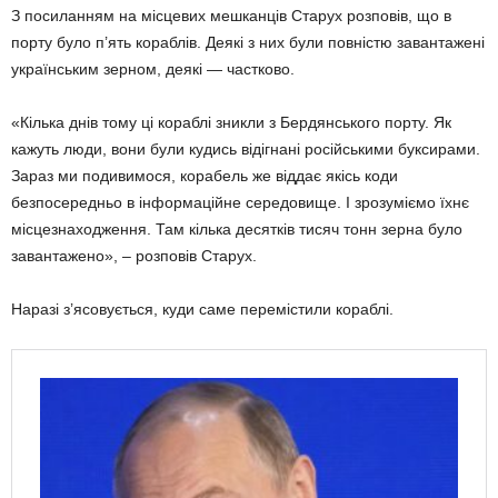
З посиланням на місцевих мешканців Старух розповів, що в
порту було п’ять кораблів. Деякі з них були повністю завантажені
українським зерном, деякі — частково.
«Кілька днів тому ці кораблі зникли з Бердянського порту. Як
кажуть люди, вони були кудись відігнані російськими буксирами.
Зараз ми подивимося, корабель же віддає якісь коди
безпосередньо в інформаційне середовище. І зрозуміємо їхнє
місцезнаходження. Там кілька десятків тисяч тонн зерна було
завантажено», – розповів Старух.
Наразі з’ясовується, куди саме перемістили кораблі.