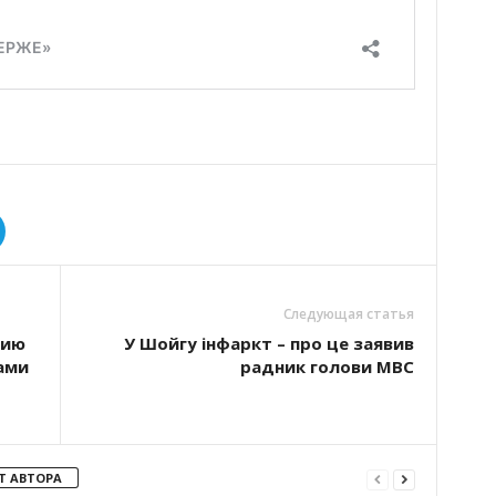
Следующая статья
мию
У Шойгу інфаркт – про це заявив
ами
радник голови МВС
Т АВТОРА