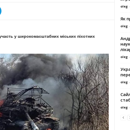
oleg
Як 
oleg
 участь у широкомасштабних міських піхотних
Андр
наук
ліка
oleg
Укра
пере
oleg
Сайл
ста
oleg