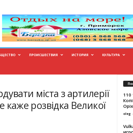
БЩЕСТВО
ПРОИСШЕСТВИЯ
ИСТОРИЯ
КУЛЬТУРА
По
дувати міста з артилерії
110 
Копі
це каже розвідка Великої
Оріх
oleg
Vulk
игр