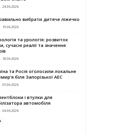
-
24.06.2026
правильно вибрати дитяче ліжечко
-
19.06.2026
ологія та урологія: розвиток
и, сучасні реалії та значення
рів
-
18.06.2026
їна та Росія оголосили локальне
мир’я біля Запорізької АЕС
-
05.06.2026
ентблоки і втулки для
білізатора автомобіля
-
04.06.2026