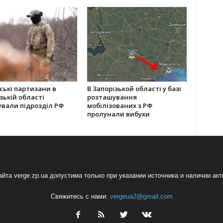
ські партизани в
В Запорізькой області у базі
зькій області
розташування
ували підрозділ РФ
мобілізованих з РФ
пролунали вибухи
йта verge.zp.ua допустима только при указании источника и наличии ак
Свяжитесь с нами:
vergeua2@gmail.com