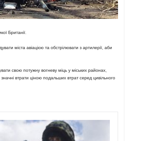
ої Британії.
вати міста авіацією та обстрілювати з артилерії, аби
вати свою потужну вогневу міць у міських районах,
о значні втрати ціною подальших втрат серед цивільного