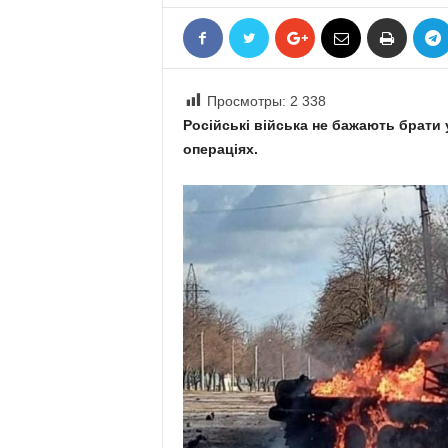
«
В
Е
Р
Просмотры:
2 338
Ж
Е
Російські війська не бажають брати
»
операціях.