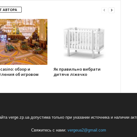
Т АВТОРА
 casino: обзор и
Як правильно вибрати
тления об игровом
дитяче ліжечко
йта verge.zp.ua допустима только при указании источника и наличии ак
Свяжитесь с нами:
vergeua2@gmail.com