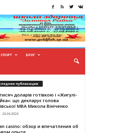
СПОРТ
БЛОГ
следние публикации
тисяч доларів готівкою і «Жигулі-
йка»: що декларує голова
івської МВА Микола Вініченко
-
26.06.2026
an casino: обзор и впечатления об
овом опыте