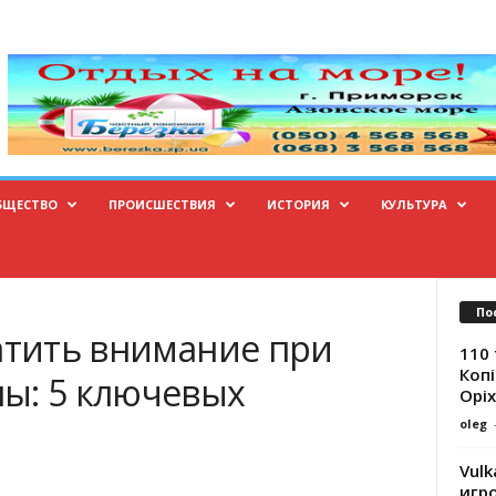
БЩЕСТВО
ПРОИСШЕСТВИЯ
ИСТОРИЯ
КУЛЬТУРА
По
ратить внимание при
110 
Копі
ы: 5 ключевых
Оріх
oleg
Vulk
игр