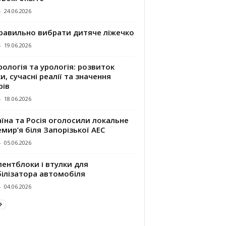
-
24.06.2026
правильно вибрати дитяче ліжечко
-
19.06.2026
ологія та урологія: розвиток
и, сучасні реалії та значення
рів
-
18.06.2026
їна та Росія оголосили локальне
мир’я біля Запорізької АЕС
-
05.06.2026
ентблоки і втулки для
білізатора автомобіля
-
04.06.2026