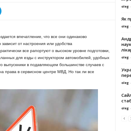
oleg
Як 
oleg
здается впечатление, что все они одинаково
Андр
наук
 зависит от настроения или удобства
ліка
рактически все рапортуют о высоком уровне подготовки,
oleg
ланных для езды с инструктором автомобилей, удобных
что выпускники в подавляющем большинстве случаев с
Укра
а права в сервисном центре МВД. Но так ли все
пере
oleg
Сайл
ста
oleg