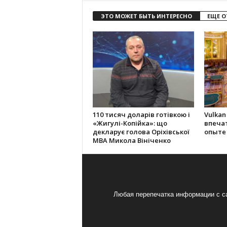
ЭТО МОЖЕТ БЫТЬ ИНТЕРЕСНО
ЕЩЕ О
110 тисяч доларів готівкою і
Vulkan
«Жигулі-Копійка»: що
впеча
декларує голова Оріхівської
опыте
МВА Микола Вініченко
Любая перепечатка информации с са