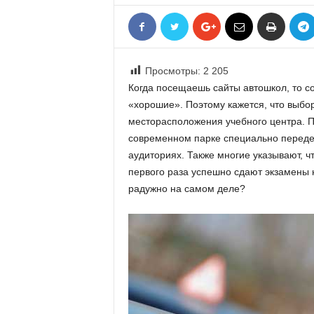
«
В
Е
Р
Просмотры:
2 205
Ж
Е
Когда посещаешь сайты автошкол, то со
»
«хорошие». Поэтому кажется, что выбор
месторасположения учебного центра. П
современном парке специально переде
аудиториях. Также многие указывают, 
первого раза успешно сдают экзамены н
радужно на самом деле?