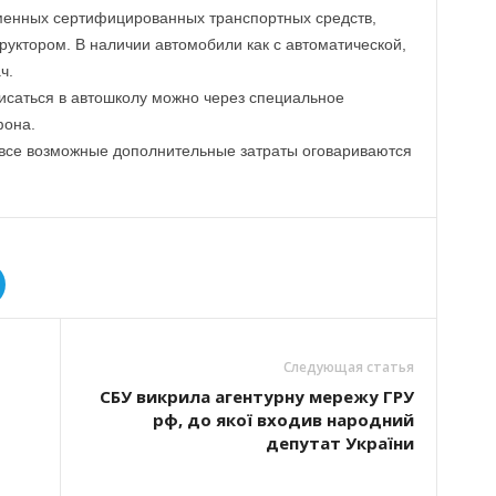
еменных сертифицированных транспортных средств,
уктором. В наличии автомобили как с автоматической,
ч.
исаться в автошколу можно через специальное
фона.
 все возможные дополнительные затраты оговариваются
Следующая статья
СБУ викрила агентурну мережу ГРУ
рф, до якої входив народний
депутат України