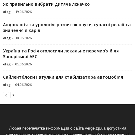
Як правильно вибрати дитяче ліжечко
oleg
-
19.06.2026
Андрологія та урологія: розвиток науки, сучасні реалії та
значення лікарів
oleg
-
18.06.2026
Україна та Росія оголосили локальне перемир’я біля
Запорізької АЕС
oleg
-
05.06.2026
Сайлентблоки і втулки для стабілізатора автомобіля
oleg
-
04.06.2026
Любая перепечатка информации с сайта verge.zp.ua допустима
только при указании источника и наличии активной гиперссылки на