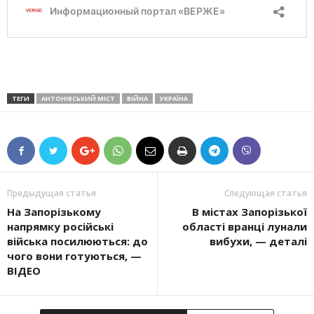
ТЕГИ
АНТОНІВСЬКИЙ МІСТ
ВІЙНА
УКРАЇНА
Предыдущая статья
Следующая статья
На Запорізькому
В містах Запорізької
напрямку російські
області вранці лунали
війська посилюються: до
вибухи, — деталі
чого вони готуються, —
ВІДЕО