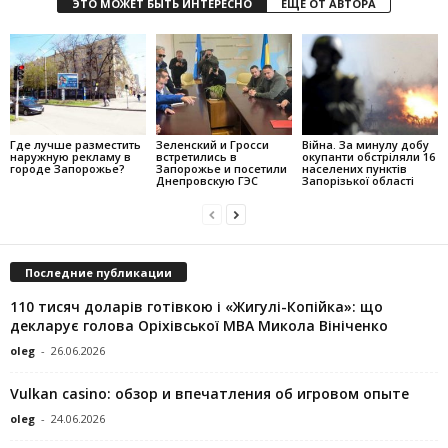
ЭТО МОЖЕТ БЫТЬ ИНТЕРЕСНО
ЕЩЕ ОТ АВТОРА
Где лучше разместить
Зеленский и Гросси
Війна. За минулу добу
наружную рекламу в
встретились в
окупанти обстріляли 16
городе Запорожье?
Запорожье и посетили
населених пунктів
Днепровскую ГЭС
Запорізької області
Последние публикации
110 тисяч доларів готівкою і «Жигулі-Копійка»: що
декларує голова Оріхівської МВА Микола Вініченко
oleg
-
26.06.2026
Vulkan casino: обзор и впечатления об игровом опыте
oleg
-
24.06.2026