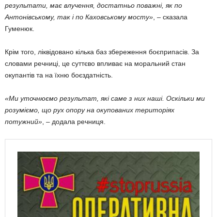
результати, має влучення, достатньо поважні, як по
Антонівському, так і по Каховському мосту»
, – сказала
Гуменюк.
Крім того, ліквідовано кілька баз збереження боєприпасів. За
словами речниці, це суттєво впливає на моральний стан
окупантів та на їхню боєздатність.
«Ми уточнюємо результат, які саме з них наші. Оскільки ми
розуміємо, що рух опору на окупованих територіях
потужний»
, – додала речниця.