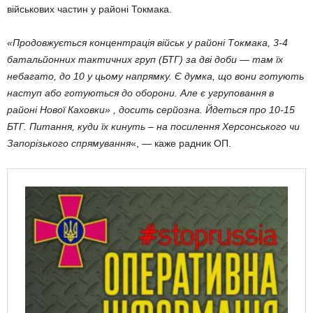
військових частин у районі Токмака.
«Продовжується концентрація військ у районі Токмака, 3-4
батальйонних тактичних груп (БТГ) за дві доби — там їх
небагато, до 10 у цьому напрямку. Є думка, що вони готують
наступ або готуються до оборони. Але є угруповання в
районі Нової Каховки» , досить серйозна. Йдеться про 10-15
БТГ. Питання, куди їх кинуть – на посилення Херсонського чи
Запорізького спрямування
«, — каже радник ОП.