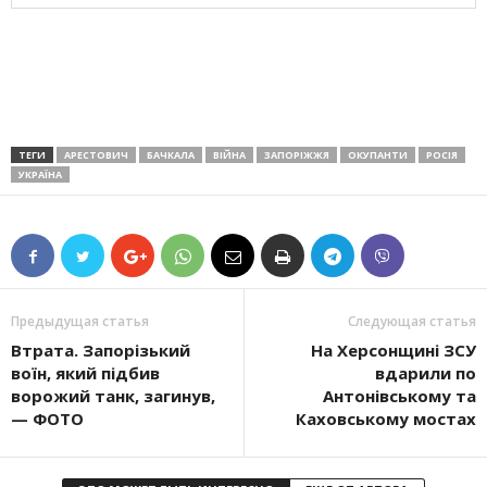
ТЕГИ
АРЕСТОВИЧ
БАЧКАЛА
ВІЙНА
ЗАПОРІЖЖЯ
ОКУПАНТИ
РОСІЯ
УКРАЇНА
Предыдущая статья
Следующая статья
Втрата. Запорізький
На Херсонщині ЗСУ
воїн, який підбив
вдарили по
ворожий танк, загинув,
Антонівському та
— ФОТО
Каховському мостах