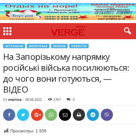
АКТУАЛЬНО
ЗАПОРОЖЬЕ
МНЕНИЕ
НОВОСТИ
На Запорізькому напрямку
російські війська посилюються:
до чого вони готуються, —
ВІДЕО
От
marina
-
08.08.2022
2797
0
Просмотры:
1 939