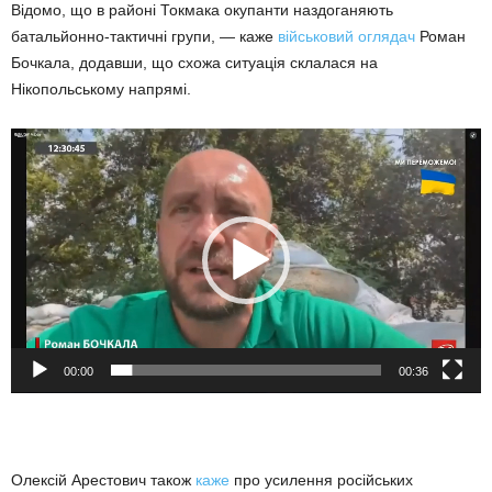
Відомо, що в районі Токмака окупанти наздоганяють
батальйонно-тактичні групи, — каже
військовий оглядач
Роман
Бочкала, додавши, що схожа ситуація склалася на
Нікопольському напрямі.
Видеоплеер
00:00
00:36
Олексій Арестович також
каже
про усилення російських