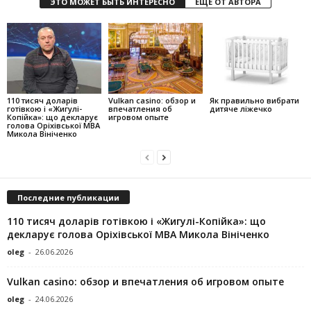
ЭТО МОЖЕТ БЫТЬ ИНТЕРЕСНО
ЕЩЕ ОТ АВТОРА
110 тисяч доларів
Vulkan casino: обзор и
Як правильно вибрати
готівкою і «Жигулі-
впечатления об
дитяче ліжечко
Копійка»: що декларує
игровом опыте
голова Оріхівської МВА
Микола Вініченко
Последние публикации
110 тисяч доларів готівкою і «Жигулі-Копійка»: що
декларує голова Оріхівської МВА Микола Вініченко
oleg
-
26.06.2026
Vulkan casino: обзор и впечатления об игровом опыте
oleg
-
24.06.2026