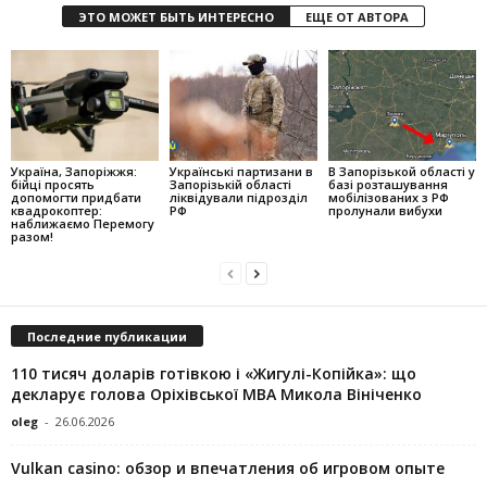
ЭТО МОЖЕТ БЫТЬ ИНТЕРЕСНО
ЕЩЕ ОТ АВТОРА
Україна, Запоріжжя:
Українські партизани в
В Запорізькой області у
бійці просять
Запорізькій області
базі розташування
допомогти придбати
ліквідували підрозділ
мобілізованих з РФ
квадрокоптер:
РФ
пролунали вибухи
наближаємо Перемогу
разом!
Последние публикации
110 тисяч доларів готівкою і «Жигулі-Копійка»: що
декларує голова Оріхівської МВА Микола Вініченко
oleg
-
26.06.2026
Vulkan casino: обзор и впечатления об игровом опыте