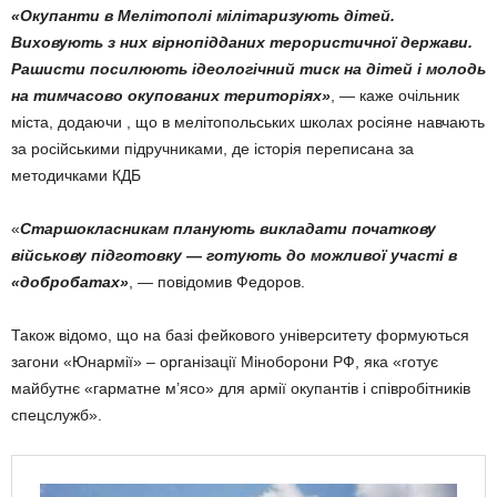
«Окупанти в Мелітополі мілітаризують дітей.
Виховують з них вірнопідданих терористичної держави.
Рашисти посилюють ідеологічний тиск на дітей і молодь
на тимчасово окупованих територіях»
, — каже очільник
міста, додаючи , що в мелітопольських школах росіяне навчають
за російськими підручниками, де історія переписана за
методичками КДБ
«
Старшокласникам планують викладати початкову
військову підготовку — готують до можливої участі в
«добробатах»
, — повідомив Федоров.
Також відомо, що на базі фейкового університету формуються
загони «Юнармії» – організації Міноборони РФ, яка «готує
майбутнє «гарматне м’ясо» для армії окупантів і співробітників
спецслужб».