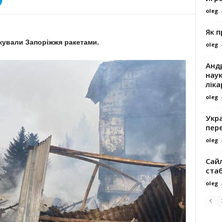
oleg
Як 
такували Запоріжжя ракетами.
oleg
Андр
наук
ліка
oleg
Укра
пере
oleg
Сайл
ста
oleg