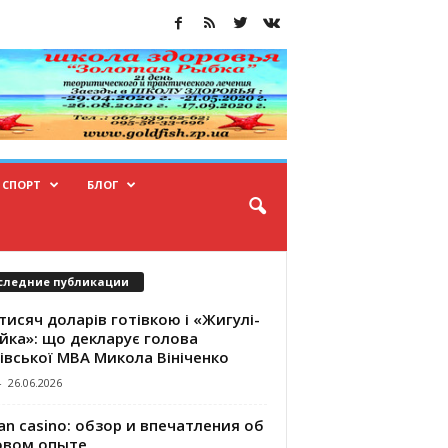
СПОРТ
БЛОГ
следние публикации
тисяч доларів готівкою і «Жигулі-
йка»: що декларує голова
івської МВА Микола Вініченко
-
26.06.2026
an casino: обзор и впечатления об
овом опыте