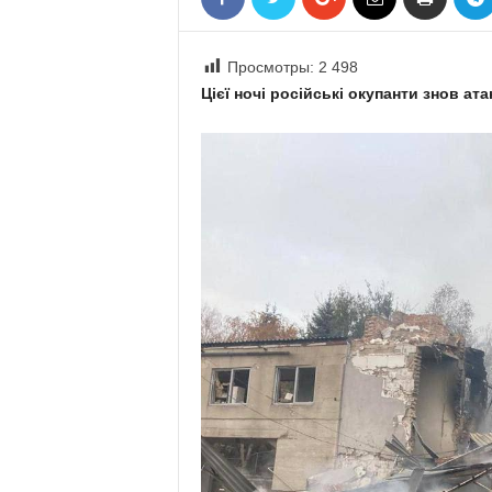
«
В
Е
Просмотры:
2 498
Р
Цієї ночі російські окупанти знов а
Ж
Е
»