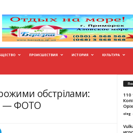
БЩЕСТВО
ПРОИСШЕСТВИЯ
ИСТОРИЯ
КУЛЬТУРА
По
орожими обстрілами:
110 
Копі
, — ФОТО
Оріх
oleg
Vulk
игр