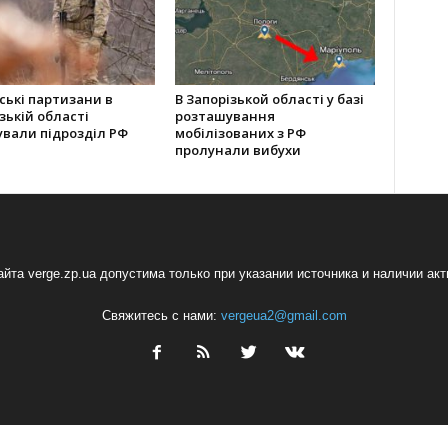
ські партизани в
В Запорізькой області у базі
зькій області
розташування
ували підрозділ РФ
мобілізованих з РФ
пролунали вибухи
йта verge.zp.ua допустима только при указании источника и наличии ак
Свяжитесь с нами:
vergeua2@gmail.com