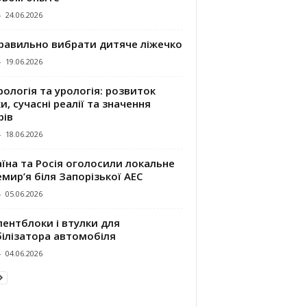
-
24.06.2026
правильно вибрати дитяче ліжечко
-
19.06.2026
ологія та урологія: розвиток
и, сучасні реалії та значення
рів
-
18.06.2026
їна та Росія оголосили локальне
мир’я біля Запорізької АЕС
-
05.06.2026
ентблоки і втулки для
білізатора автомобіля
-
04.06.2026