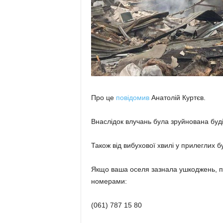
Про це
повідомив
Анатолій Куртєв.
Внаслідок влучань була зруйнована буді
Також від вибухової хвилі у прилеглих 
Якщо ваша оселя зазнала ушкоджень, по
номерами:
(061) 787 15 80