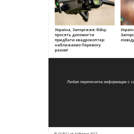
Україна, Запоріжжя: бійці
Україн
просять допомогти
Запорі
придбати квадрокоптер:
ліквід
наближаємо Перемогу
разом!
Любая перепечатка информации с са
© OLBO Lab Software 2017