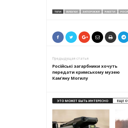
ТЕГИ
ВИБУХИ
ЗАПОРІЖЖЯ
РАКЕТИ
РОСІ
Предыдущая статья
Російські загарбники хочуть
передати кримському музею
Кам’яну Могилу
ЭТО МОЖЕТ БЫТЬ ИНТЕРЕСНО
ЕЩЕ О