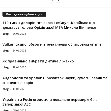
Последние публикации
110 тисяч доларів готівкою і «Жигулі-Копійка»: що
декларує голова Оріхівської МВА Микола Вініченко
oleg
-
26.06.2026
Vulkan casino: обзор и впечатления об игровом опыте
oleg
-
24.06.2026
Як правильно вибрати дитяче ліжечко
oleg
-
19.06.2026
Андрологія та урологія: розвиток науки, сучасні реалії та
значення лікарів
oleg
-
18.06.2026
Україна та Росія оголосили локальне перемир’я біля
Запорізької АЕС
oleg
-
05.06.2026