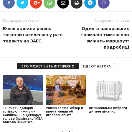
Предыдущая статья
Следующая статья
Вчені оцінили рівень
Один із запорізьких
загрози населенню у разі
трамваїв тимчасово
теракту на ЗАЕС
змінить маршрут:
подробиці
ЭТО МОЖЕТ БЫТЬ ИНТЕРЕСНО
ЕЩЕ ОТ АВТОРА
110 тисяч доларів
Vulkan casino: обзор и
Як правильно вибрати
готівкою і «Жигулі-
впечатления об
дитяче ліжечко
Копійка»: що декларує
игровом опыте
голова Оріхівської МВА
Микола Вініченко