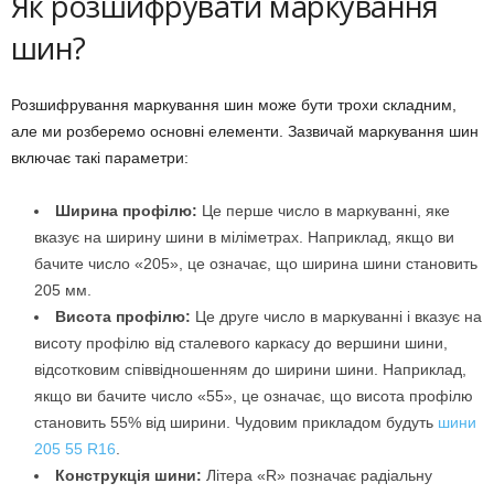
Як розшифрувати маркування
шин?
Розшифрування маркування шин може бути трохи складним,
але ми розберемо основні елементи. Зазвичай маркування шин
включає такі параметри:
Ширина профілю:
Це перше число в маркуванні, яке
вказує на ширину шини в міліметрах. Наприклад, якщо ви
бачите число «205», це означає, що ширина шини становить
205 мм.
Висота профілю:
Це друге число в маркуванні і вказує на
висоту профілю від сталевого каркасу до вершини шини,
відсотковим співвідношенням до ширини шини. Наприклад,
якщо ви бачите число «55», це означає, що висота профілю
становить 55% від ширини. Чудовим прикладом будуть
шини
205 55 R16
.
Конструкція шини:
Літера «R» позначає радіальну