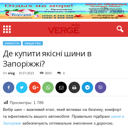
НОВОСТИ
ОБЩЕСТВО
Де купити якісні шини в
Запоріжжі?
От
oleg
-
10.07.2023
3093
0
Просмотры:
1 786
Вибір шин – важливий етап, який впливає на безпеку, комфорт
та ефективність вашого автомобіля. Правильно підібрані
шини в
Запоріжжі
забезпечують оптимальне зчеплення з дорогою,