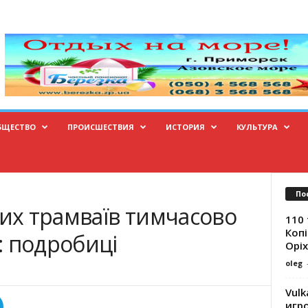
БЩЕСТВО
ПРОИСШЕСТВИЯ
ИСТОРИЯ
КУЛЬТУРА
По
ких трамваїв тимчасово
110 
Копі
: подробиці
Оріх
oleg
Vulk
игр