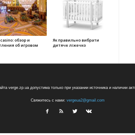
 casino: обзор и
Як правильно вибрати
тления об игровом
дитяче ліжечко
йта verge.zp.ua допустима только при указании источника и наличии ак
Свяжитесь с нами:
vergeua2@gmail.com