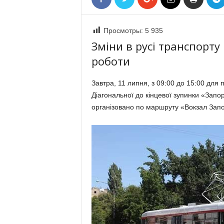
«
В
Е
Просмотры:
5 935
Р
Зміни в русі транспорту
Ж
роботи
Е
»
Завтра, 11 липня, з 09:00 до 15:00 для 
Діагональної до кінцевої зупинки «Зап
організовано по маршруту «Вокзал Зап