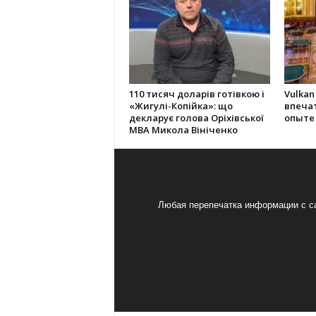
110 тисяч доларів готівкою і
Vulkan
«Жигулі-Копійка»: що
впеча
декларує голова Оріхівської
опыте
МВА Микола Вініченко
Любая перепечатка информации с са