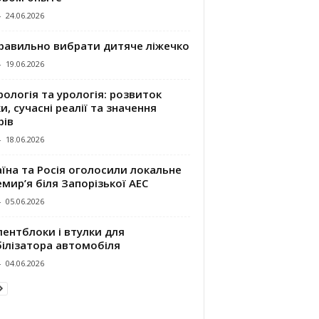
-
24.06.2026
правильно вибрати дитяче ліжечко
-
19.06.2026
ологія та урологія: розвиток
и, сучасні реалії та значення
рів
-
18.06.2026
їна та Росія оголосили локальне
мир’я біля Запорізької АЕС
-
05.06.2026
ентблоки і втулки для
білізатора автомобіля
-
04.06.2026