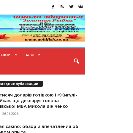
СПОРТ
БЛОГ
следние публикации
тисяч доларів готівкою і «Жигулі-
йка»: що декларує голова
івської МВА Микола Вініченко
-
26.06.2026
an casino: обзор и впечатления об
овом опыте