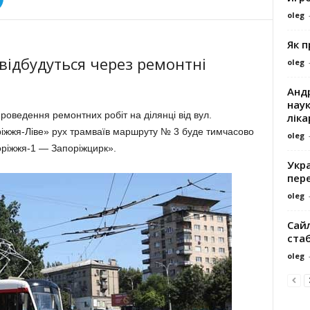
oleg
Як 
 відбудуться через ремонтні
oleg
Андр
наук
проведення ремонтних робіт на ділянці від вул.
ліка
оріжжя-Ліве» рух трамваїв маршруту № 3 буде тимчасово
oleg
оріжжя-1 — Запоріжцирк».
Укра
пере
oleg
Сайл
ста
oleg