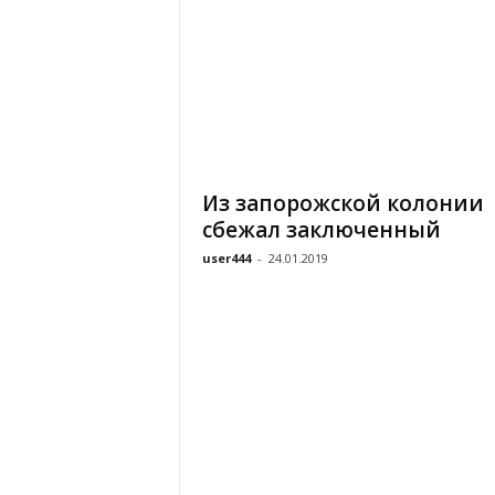
Из запорожской колонии
сбежал заключенный
user444
-
24.01.2019