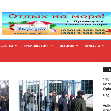
БЩЕСТВО
ПРОИСШЕСТВИЯ
ИСТОРИЯ
КУЛЬТУРА
По
110 
Копі
Оріх
oleg
Vulk
игр