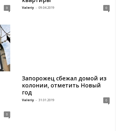
квартиры
Valeriy
-
09.04.2019
0
0
Запорожец сбежал домой из
колонии, отметить Новый
год
Valeriy
-
31.01.2019
0
0