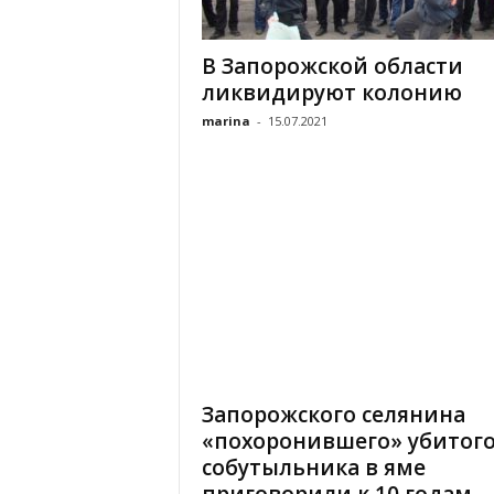
«
В
В Запорожской области
Е
ликвидируют колонию
Р
Ж
marina
-
15.07.2021
Е
»
Запорожского селянина
«похоронившего» убитог
собутыльника в яме