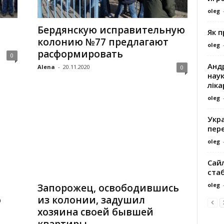
oleg
Бердянскую исправительную
Як 
колонию №77 предлагают
oleg
расформировать
0
Андр
Alena
-
20.11.2020
0
наук
ліка
oleg
Укра
пере
oleg
Сайл
ста
oleg
Запорожец, освободившись
о
из колонии, задушил
хозяина своей бывшей