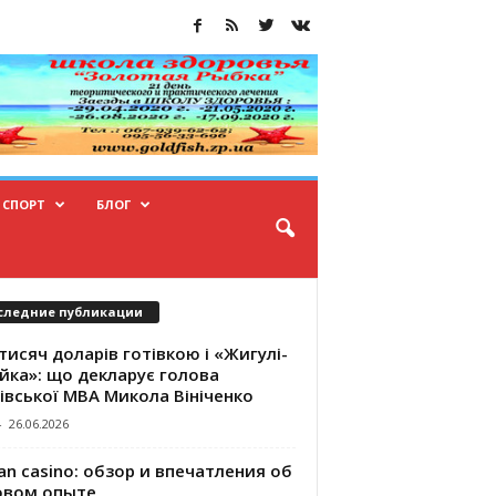
СПОРТ
БЛОГ
следние публикации
тисяч доларів готівкою і «Жигулі-
йка»: що декларує голова
івської МВА Микола Вініченко
-
26.06.2026
an casino: обзор и впечатления об
овом опыте