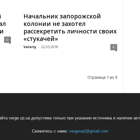
й
Начальник запорожской
ал
колонии не захотел
и
рассекретить личности своих
«стукачей»
0
Valeriy
-
22.05.2018
0
Страница 1 из 9
йта verge.zp.ua допустима только при указании источника и наличии ак
Свяжитесь с нами:
vergeua2@gmail.com