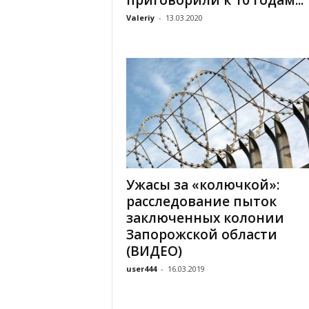
приговорили к 10 годам...
Valeriy
-
13.03.2020
Ужасы за «колючкой»:
расследование пыток
заключенных колонии
Запорожской области
(ВИДЕО)
user444
-
16.03.2019