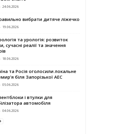
-
24.06.2026
правильно вибрати дитяче ліжечко
-
19.06.2026
ологія та урологія: розвиток
и, сучасні реалії та значення
рів
-
18.06.2026
їна та Росія оголосили локальне
мир’я біля Запорізької АЕС
-
05.06.2026
ентблоки і втулки для
білізатора автомобіля
-
04.06.2026