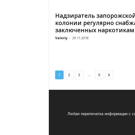
Надзиратель запорожско
колонии регулярно снабж
заключенных наркотикам
Valeriy
-
29.11.2018
...
1
2
3
9
Любая перепечатка информации с са