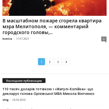
В масштабном пожаре сгорела квартира
мэра Мелитополя, — комментарий
городского головы,...
ksenia
-
17.07.2021
0
1
2
3
Последние публикации
110 тисяч доларів готівкою і «Жигулі-Копійка»: що
декларує голова Оріхівської МВА Микола Вініченко
oleg
-
26.06.2026