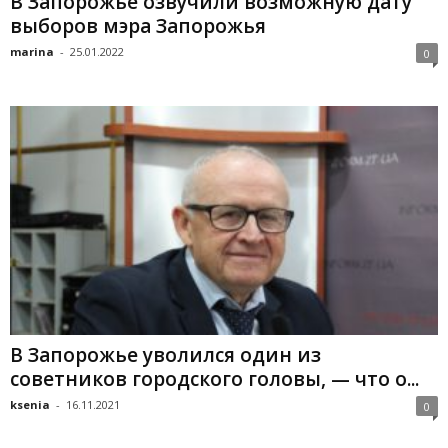
В Запорожье озвучили возможную дату
выборов мэра Запорожья
marina
-
25.01.2022
0
В Запорожье уволился один из
советников городского головы, — что о...
ksenia
-
16.11.2021
0