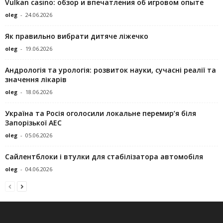
Vulkan casino: обзор и впечатления об игровом опыте
oleg
-
24.06.2026
Як правильно вибрати дитяче ліжечко
oleg
-
19.06.2026
Андрологія та урологія: розвиток науки, сучасні реалії та
значення лікарів
oleg
-
18.06.2026
Україна та Росія оголосили локальне перемир’я біля
Запорізької АЕС
oleg
-
05.06.2026
Сайлентблоки і втулки для стабілізатора автомобіля
oleg
-
04.06.2026