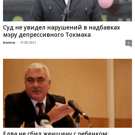
Суд не увидел нарушений в надбавках
мэру депрессивного Токмака
ksenia
-
19.08.2021
0
Едва не сбил женщину с ребенком: