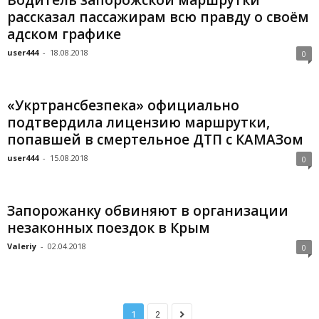
рассказал пассажирам всю правду о своём
адском графике
user444
-
18.08.2018
0
«Укртрансбезпека» официально
подтвердила лицензию маршрутки,
попавшей в смертельное ДТП с КАМАЗом
user444
-
15.08.2018
0
Запорожанку обвиняют в организации
незаконных поездок в Крым
Valeriy
-
02.04.2018
0
1
2