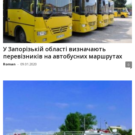
У Запорiзькiй областi визначають
перевiзникiв на автобусних маршрутах
Roman
-
09.01.2020
0