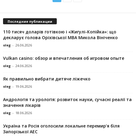
Последние публикации
110 тисяч доларів готівкою і «Жигулі-Копійка»: що
декларує голова Оріхівської МВА Микола Вініченко
oleg
-
26.06.2026
Vulkan casino: обзор и впечатления об игровом опыте
oleg
-
24.06.2026
Як правильно вибрати дитяче ліжечко
oleg
-
19.06.2026
Андрологія та урологія: розвиток науки, сучасні реалії та
значення лікарів
oleg
-
18.06.2026
Україна та Росія оголосили локальне перемир’я біля
Запорізької АЕС