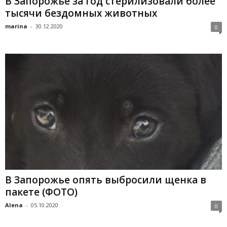
В Запорожье за год стерилизовали более
тысячи бездомных животных
marina
-
30.12.2020
0
В Запорожье опять выбросили щенка в
пакете (ФОТО)
Alena
-
05.10.2020
0