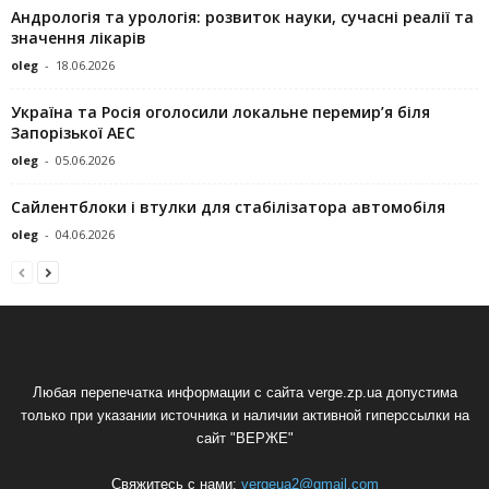
Андрологія та урологія: розвиток науки, сучасні реалії та
значення лікарів
oleg
-
18.06.2026
Україна та Росія оголосили локальне перемир’я біля
Запорізької АЕС
oleg
-
05.06.2026
Сайлентблоки і втулки для стабілізатора автомобіля
oleg
-
04.06.2026
Любая перепечатка информации с сайта verge.zp.ua допустима
только при указании источника и наличии активной гиперссылки на
сайт "ВЕРЖЕ"
Свяжитесь с нами:
vergeua2@gmail.com