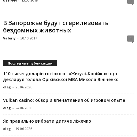
user444
-
13.03.2018
0
В Запорожье будут стерилизовать
бездомных животных
Valeriy
-
30.10.2017
0
Последние публикации
110 тисяч доларів готівкою і «Жигулі-Копійка»: що
декларує голова Оріхівської МВА Микола Вініченко
oleg
-
26.06.2026
Vulkan casino: обзор и впечатления об игровом опыте
oleg
-
24.06.2026
Як правильно вибрати дитяче ліжечко
oleg
-
19.06.2026