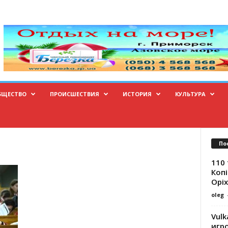
БЩЕСТВО
ПРОИСШЕСТВИЯ
ИСТОРИЯ
КУЛЬТУРА
По
110 
Копі
Оріх
oleg
Vulk
игр