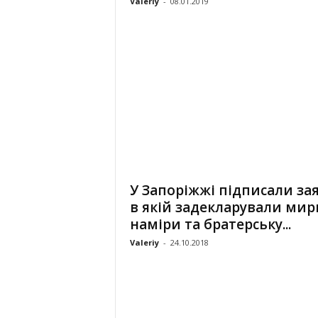
Valeriy
-
08.01.2019
У Запоріжжі підписали зая
в якій задекларували мир
наміри та братерську...
Valeriy
-
24.10.2018