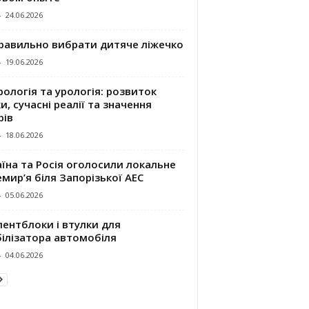
-
24.06.2026
правильно вибрати дитяче ліжечко
-
19.06.2026
ологія та урологія: розвиток
и, сучасні реалії та значення
рів
-
18.06.2026
їна та Росія оголосили локальне
мир’я біля Запорізької АЕС
-
05.06.2026
ентблоки і втулки для
білізатора автомобіля
-
04.06.2026