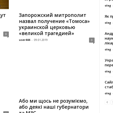
oleg
дут
Запорожский митрополит
Як 
назвал получение «Томоса»
oleg
украинской церковью
«великой трагедией»
Андр
0
наук
user444
-
09.01.2019
0
ліка
oleg
Укра
пере
oleg
Сайл
ста
oleg
Або ми щось не розуміємо,
або деякі наші губернатори