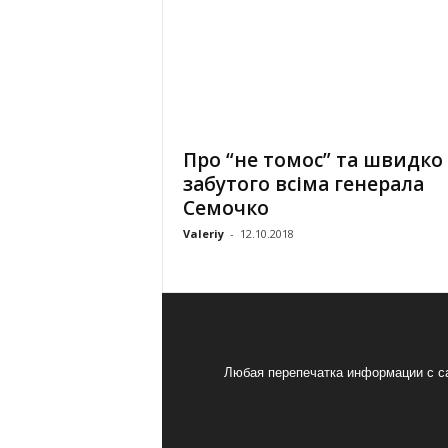
Про “не томос” та швидко
забутого всіма генерала
Семочко
Valeriy
-
12.10.2018
Любая перепечатка информации с са