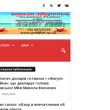
СПОРТ
БЛОГ
следние публикации
тисяч доларів готівкою і «Жигулі-
йка»: що декларує голова
івської МВА Микола Вініченко
-
26.06.2026
an casino: обзор и впечатления об
овом опыте