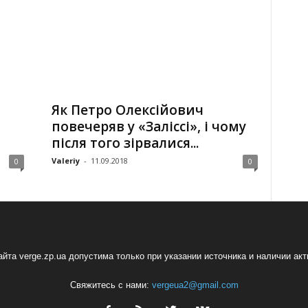
Як Петро Олексійович
повечеряв у «Заліссі», і чому
після того зірвалися...
Valeriy
-
11.09.2018
0
0
йта verge.zp.ua допустима только при указании источника и наличии ак
Свяжитесь с нами:
vergeua2@gmail.com