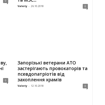
та МЗС...
0
Valeriy
-
26.10.2018
0
ву,
Запорізькі ветерани АТО
ні
застерігають провокаторів та
псевдопатріотів від
захоплення храмів
0
Valeriy
-
12.10.2018
0