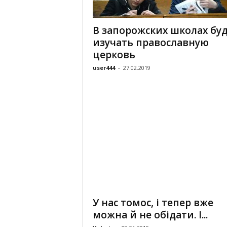
«
В
В запорожских школах бу
Е
изучать православную
Р
Ж
церковь
Е
user444
-
27.02.2019
»
У нас томос, і тепер вже
можна й не обідати. І...