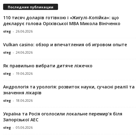
Последние публикации
110 тисяч доларів готівкою і «Жигулі-Копійка»: що
декларує голова Оріхівської МВА Микола Вініченко
oleg
-
26.06.2026
Vulkan casino: обзор и впечатления об игровом опыте
oleg
-
24.06.2026
Як правильно вибрати дитяче ліжечко
oleg
-
19.06.2026
Андрологія та урологія: розвиток науки, сучасні реалії та
значення лікарів
oleg
-
18.06.2026
Україна та Росія оголосили локальне перемир’я біля
Запорізької АЕС
oleg
-
05.06.2026