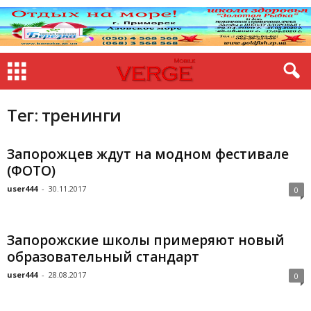
Тег: тренинги
Запорожцев ждут на модном фестивале
(ФОТО)
user444
-
30.11.2017
0
Запорожские школы примеряют новый
образовательный стандарт
user444
-
28.08.2017
0