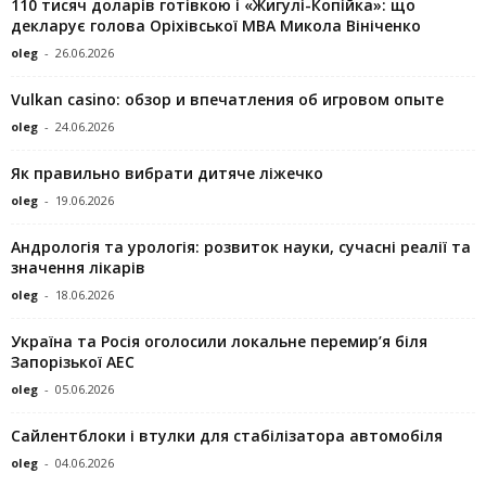
110 тисяч доларів готівкою і «Жигулі-Копійка»: що
декларує голова Оріхівської МВА Микола Вініченко
oleg
-
26.06.2026
Vulkan casino: обзор и впечатления об игровом опыте
oleg
-
24.06.2026
Як правильно вибрати дитяче ліжечко
oleg
-
19.06.2026
Андрологія та урологія: розвиток науки, сучасні реалії та
значення лікарів
oleg
-
18.06.2026
Україна та Росія оголосили локальне перемир’я біля
Запорізької АЕС
oleg
-
05.06.2026
Сайлентблоки і втулки для стабілізатора автомобіля
oleg
-
04.06.2026