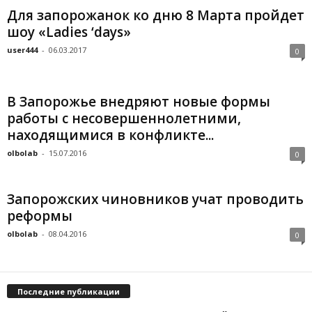
Для запорожанок ко дню 8 Марта пройдет
шоу «Ladies ‘days»
user444
-
06.03.2017
0
В Запорожье внедряют новые формы
работы с несовершеннолетними,
находящимися в конфликте...
olbolab
-
15.07.2016
0
Запорожских чиновников учат проводить
реформы
olbolab
-
08.04.2016
0
Последние публикации