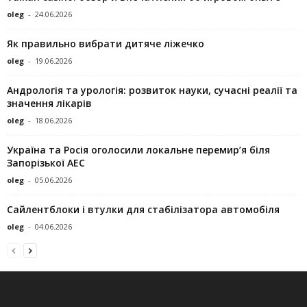
oleg
-
24.06.2026
Як правильно вибрати дитяче ліжечко
oleg
-
19.06.2026
Андрологія та урологія: розвиток науки, сучасні реалії та
значення лікарів
oleg
-
18.06.2026
Україна та Росія оголосили локальне перемир’я біля
Запорізької АЕС
oleg
-
05.06.2026
Сайлентблоки і втулки для стабілізатора автомобіля
oleg
-
04.06.2026