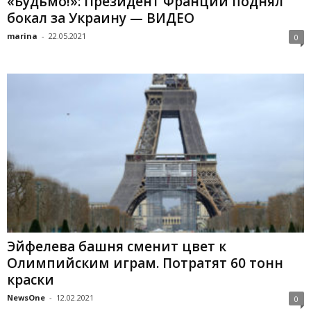
«Будьмо!»: Президент Франции поднял
бокал за Украину — ВИДЕО
marina
-
22.05.2021
0
Эйфелева башня сменит цвет к
Олимпийским играм. Потратят 60 тонн
краски
NewsOne
-
12.02.2021
0