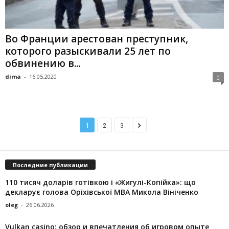
Во Франции арестован преступник,
которого разыскивали 25 лет по
обвинению в...
dima
-
16.05.2020
0
1
2
3
Последние публикации
110 тисяч доларів готівкою і «Жигулі-Копійка»: що
декларує голова Оріхівської МВА Микола Вініченко
oleg
-
26.06.2026
Vulkan casino: обзор и впечатления об игровом опыте