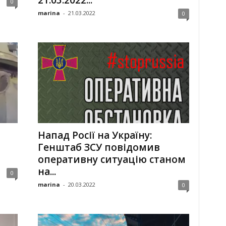
21.03.2022...
0
marina
-
21.03.2022
0
Напад Росії на Україну:
Генштаб ЗСУ повідомив
оперативну ситуацію станом
на...
0
marina
-
20.03.2022
0