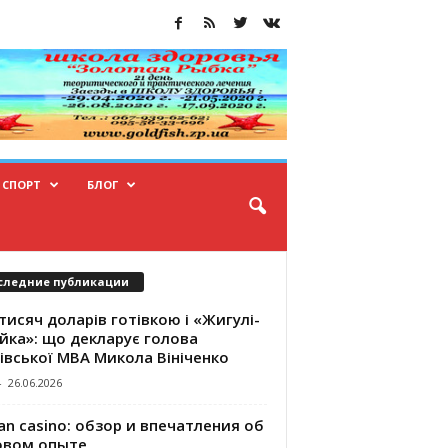
СПОРТ
БЛОГ
следние публикации
тисяч доларів готівкою і «Жигулі-
йка»: що декларує голова
івської МВА Микола Вініченко
-
26.06.2026
an casino: обзор и впечатления об
овом опыте