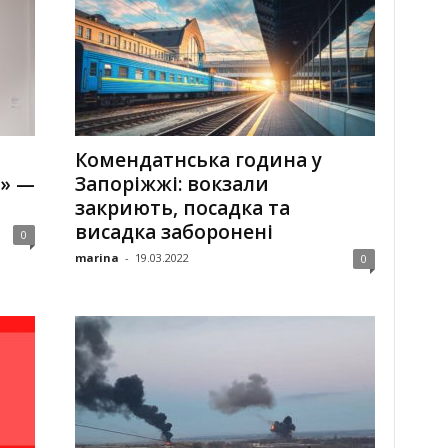
Комендатнська година у
ї» —
Запоріжжі: вокзали
закриють, посадка та
висадка заборонені
0
marina
-
19.03.2022
0