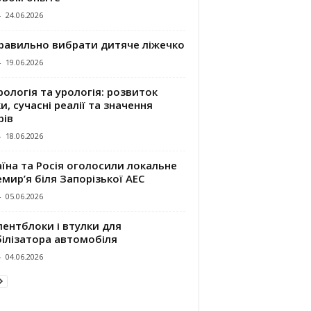
-
24.06.2026
правильно вибрати дитяче ліжечко
-
19.06.2026
ологія та урологія: розвиток
и, сучасні реалії та значення
рів
-
18.06.2026
їна та Росія оголосили локальне
мир’я біля Запорізької АЕС
-
05.06.2026
ентблоки і втулки для
білізатора автомобіля
-
04.06.2026