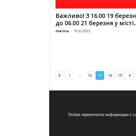
Важливо! З 16.00 19 берез
до 06.00 21 березня у місті..
marina
-
19.03.2022
...
1
16
17
18
19
Любая перепечатка информации с са