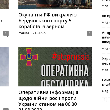
oleg
Окупанти РФ викрали з
Як 
з
Бердянського порту 5
oleg
кораблів із зерном
Андр
marina
-
21.03.2022
0
0
наук
ліка
oleg
Укра
пере
oleg
Сайл
ста
oleg
Оперативна інформація
щодо війни росії проти
України станом на 06.00