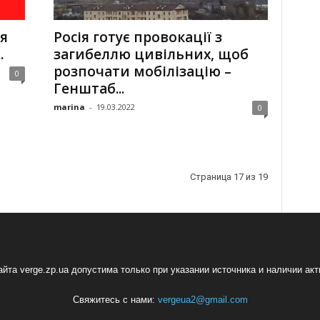
ня
Росія готує провокації з
.
загибеллю цивільних, щоб
розпочати мобілізацію –
0
Генштаб...
marina
-
19.03.2022
0
Страница 17 из 19
йта verge.zp.ua допустима только при указании источника и наличии ак
Свяжитесь с нами:
vergeua2@gmail.com