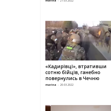
marina
-
21.03.2022
«Кадирівці», втративши
сотню бійців, ганебно
повернулись в Чечню
marina
-
20.03.2022