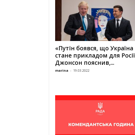
«Путін боявся, що Україна
стане прикладом для Росі
Джонсон пояснив,...
marina
-
19.03.2022