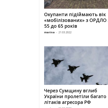
«
В
Окупанти підіймають вік
Е
«мобілізованих» з ОРДЛО 
Р
Ж
55 до 65 років
Е
marina
-
21.03.2022
»
Через Сумщину вглиб
України пролетіли багато
літаків агресора РФ