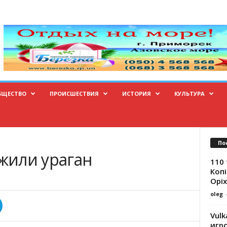
БЩЕСТВО
ПРОИСШЕСТВИЯ
ИСТОРИЯ
КУЛЬТУРА
По
жили ураган
110 
Копі
Оріх
oleg
Vulk
игр