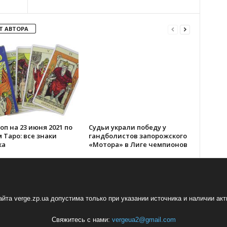
Т АВТОРА
оп на 23 июня 2021 по
Судьи украли победу у
 Таро: все знаки
гандболистов запорожского
ка
«Мотора» в Лиге чемпионов
йта verge.zp.ua допустима только при указании источника и наличии ак
Свяжитесь с нами:
vergeua2@gmail.com