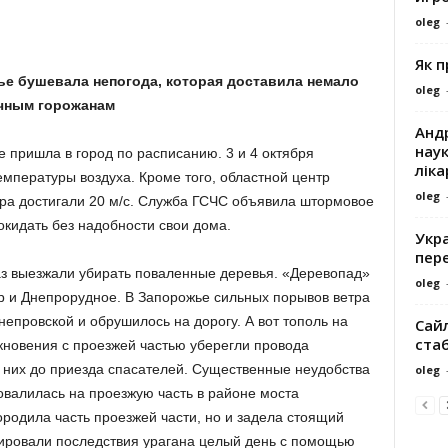
oleg
Як 
ье бушевала непогода, которая доставила немало
oleg
чным горожанам
Андр
наук
 пришла в город по расписанию. 3 и 4 октября
ліка
мпературы воздуха. Кроме того, областной центр
oleg
ра достигали 20 м/с. Служба ГСЧС объявила штормовое
окидать без надобности свои дома.
Укра
пере
раз выезжали убирать поваленные деревья. «Деревопад»
oleg
ар и Днепрорудное. В Запорожье сильных порывов ветра
епровской и обрушилось на дорогу. А вот тополь на
Сайл
ста
кновения с проезжей частью уберегли провода
 них до приезда спасателей. Существенные неудобства
oleg
овалилась на проезжую часть в районе моста
родила часть проезжей части, но и задела стоящий
ировали последствия урагана целый день с помощью