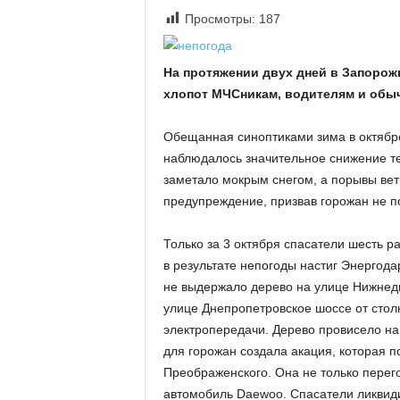
«
Просмотры:
187
В
Е
На протяжении двух дней в Запорож
Р
Ж
хлопот МЧСникам, водителям и обы
Е
»
Обещанная синоптиками зима в октябре
наблюдалось значительное снижение те
заметало мокрым снегом, а порывы вет
предупреждение, призвав горожан не п
Только за 3 октября спасатели шесть 
в результате непогоды настиг Энергод
не выдержало дерево на улице Нижнедн
улице Днепропетровское шоссе от стол
электропередачи. Дерево провисело на
для горожан создала акация, которая п
Преображенского. Она не только перего
автомобиль Daewoo. Спасатели ликвид