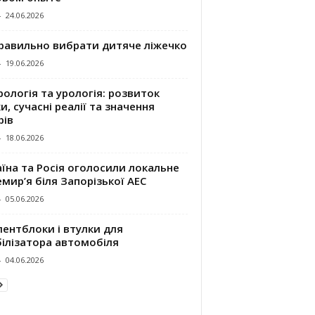
-
24.06.2026
правильно вибрати дитяче ліжечко
-
19.06.2026
ологія та урологія: розвиток
и, сучасні реалії та значення
рів
-
18.06.2026
їна та Росія оголосили локальне
мир’я біля Запорізької АЕС
-
05.06.2026
ентблоки і втулки для
білізатора автомобіля
-
04.06.2026