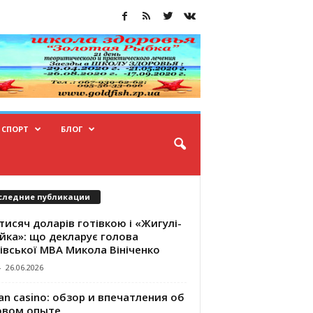
СПОРТ
БЛОГ
следние публикации
тисяч доларів готівкою і «Жигулі-
йка»: що декларує голова
івської МВА Микола Вініченко
-
26.06.2026
an casino: обзор и впечатления об
овом опыте