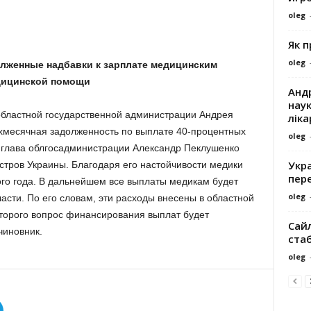
oleg
Як 
oleg
олженные надбавки к зарплате медицинским
дицинской помощи
Андр
наук
областной государственной администрации Андрея
ліка
хмесячная задолженность по выплате 40-процентных
oleg
 глава облгосадминистрации Александр Пеклушенко
Укра
стров Украины. Благодаря его настойчивости медики
пере
го года. В дальнейшем все выплаты медикам будет
oleg
асти. По его словам, эти расходы внесены в областной
оторого вопрос финансирования выплат будет
Сайл
чиновник.
ста
oleg