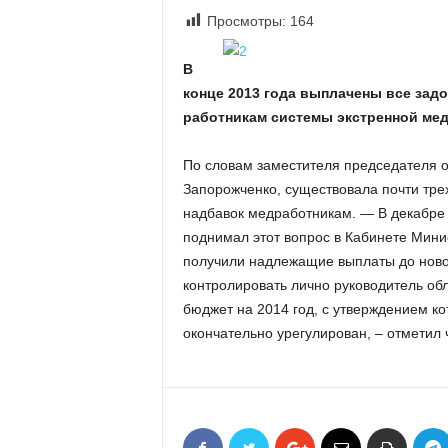
«
Просмотры:
164
В
Е
В
Р
конце 2013 года выплачены все зад
Ж
работникам системы экстренной ме
Е
»
По словам заместителя председателя 
Запорожченко, существовала почти тре
надбавок медработникам. — В декабре
поднимал этот вопрос в Кабинете Мини
получили надлежащие выплаты до ново
контролировать лично руководитель обл
бюджет на 2014 год, с утверждением к
окончательно урегулирован, – отметил 