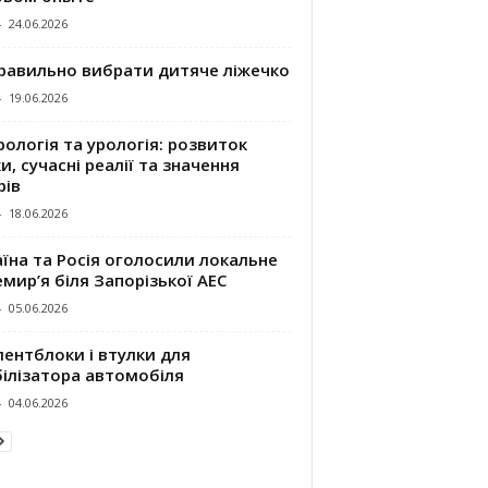
-
24.06.2026
правильно вибрати дитяче ліжечко
-
19.06.2026
ологія та урологія: розвиток
и, сучасні реалії та значення
рів
-
18.06.2026
їна та Росія оголосили локальне
мир’я біля Запорізької АЕС
-
05.06.2026
ентблоки і втулки для
білізатора автомобіля
-
04.06.2026