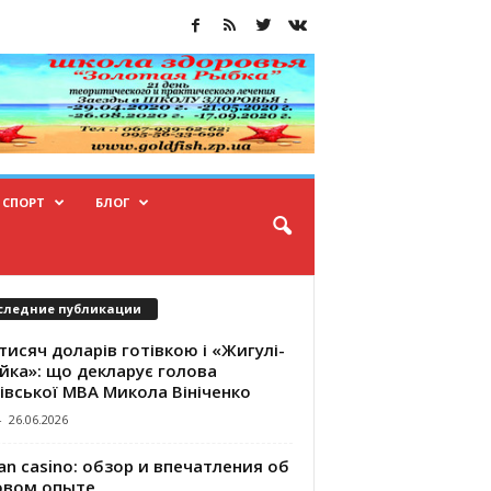
СПОРТ
БЛОГ
следние публикации
тисяч доларів готівкою і «Жигулі-
йка»: що декларує голова
івської МВА Микола Вініченко
-
26.06.2026
an casino: обзор и впечатления об
овом опыте