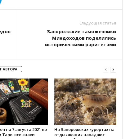
Следующая статья
едов
Запорожские таможенники
Миндоходов поделились
историческими раритетами
Т АВТОРА
оп на 7 августа 2021 по
На Запорожских курортах на
 Таро: все знаки
отдыхающих нападают