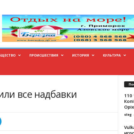
БЩЕСТВО
ПРОИСШЕСТВИЯ
ИСТОРИЯ
КУЛЬТУРА
По
ли все надбавки
110 
Копі
Оріх
oleg
Vulk
игр