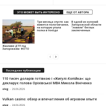
ЭТО МОЖЕТ БЫТЬ ИНТЕРЕСНО
ЕЩЕ ОТ АВТОРА
Три месяца спустя: как
В одной из колоний
живется пологовчанке,
Запорожской области
на которую упала
"ловили" беглых
полка в поезде
заключенных
Жахливе ДТП під
Запоріжжям: ФОТО
Последние публикации
110 тисяч доларів готівкою і «Жигулі-Копійка»: що
декларує голова Оріхівської МВА Микола Вініченко
oleg
-
26.06.2026
Vulkan casino: обзор и впечатления об игровом опыте
oleg
-
24.06.2026