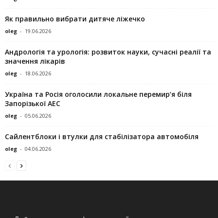
Як правильно вибрати дитяче ліжечко
oleg
-
19.06.2026
Андрологія та урологія: розвиток науки, сучасні реалії та
значення лікарів
oleg
-
18.06.2026
Україна та Росія оголосили локальне перемир’я біля
Запорізької АЕС
oleg
-
05.06.2026
Сайлентблоки і втулки для стабілізатора автомобіля
oleg
-
04.06.2026