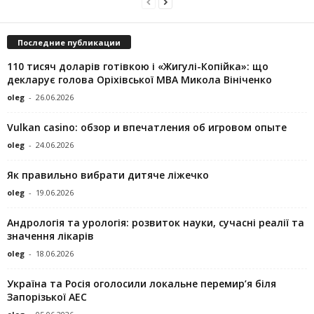
Последние публикации
110 тисяч доларів готівкою і «Жигулі-Копійка»: що
декларує голова Оріхівської МВА Микола Вініченко
oleg
-
26.06.2026
Vulkan casino: обзор и впечатления об игровом опыте
oleg
-
24.06.2026
Як правильно вибрати дитяче ліжечко
oleg
-
19.06.2026
Андрологія та урологія: розвиток науки, сучасні реалії та
значення лікарів
oleg
-
18.06.2026
Україна та Росія оголосили локальне перемир’я біля
Запорізької АЕС