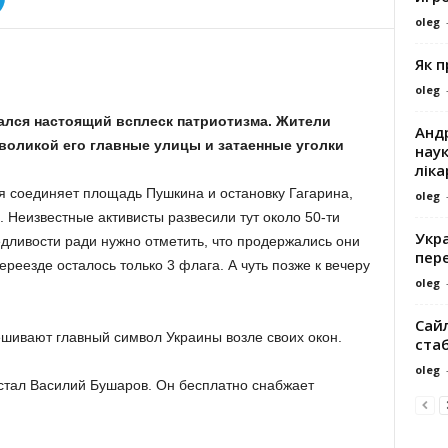
oleg
Як 
oleg
лся настоящий всплеск патриотизма. Жители
Андр
оликой его главные улицы и затаенные уголки
наук
ліка
я соединяет площадь Пушкина и остановку Гагарина,
oleg
. Неизвестные активисты развесили тут около 50-ти
Укра
едливости ради нужно отметить, что продержались они
пере
ереезде осталось только 3 флага. А чуть позже к вечеру
oleg
Сайл
шивают главный символ Украины возле своих окон.
ста
oleg
стал Василий Бушаров. Он бесплатно снабжает