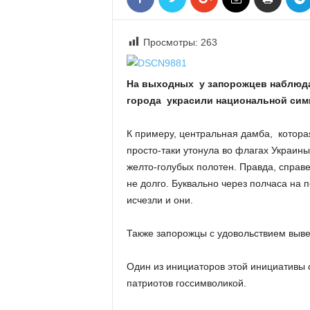
«
В
Е
Просмотры:
263
Р
Ж
На выходных у запорожцев наблюда
Е
»
города украсили национальной симв
К примеру, центральная дамба, котора
просто-таки утонула во флагах Украины
желто-голубых полотен. Правда, справ
не долго. Буквально через полчаса на п
исчезли и они.
Также запорожцы с удовольствием выве
Один из инициаторов этой инициативы 
патриотов госсимволикой.