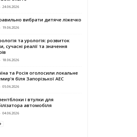
-
24.06.2026
правильно вибрати дитяче ліжечко
-
19.06.2026
ологія та урологія: розвиток
и, сучасні реалії та значення
рів
-
18.06.2026
їна та Росія оголосили локальне
мир’я біля Запорізької АЕС
-
05.06.2026
ентблоки і втулки для
білізатора автомобіля
-
04.06.2026