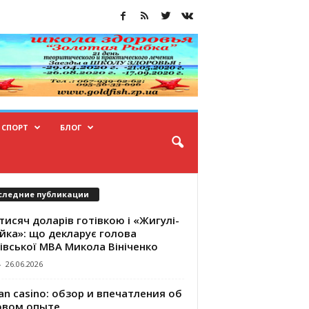
СПОРТ
БЛОГ
следние публикации
тисяч доларів готівкою і «Жигулі-
йка»: що декларує голова
івської МВА Микола Вініченко
-
26.06.2026
an casino: обзор и впечатления об
овом опыте