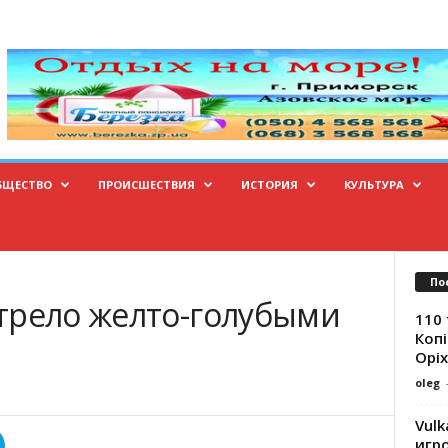
БЩЕСТВО
ПРОИСШЕСТВИЯ
ИСТОРИЯ
КУЛЬТУРА
По
трело желто-голубыми
110 
Копі
Оріх
oleg
Vulk
игр