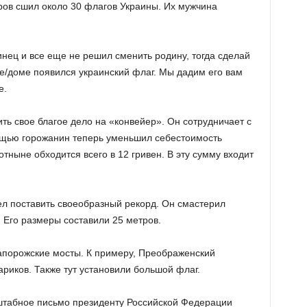
ов сшил около 30 флагов Украины. Их мужчина
инец и все еще не решил сменить родину, тогда сделай
же/доме появился украинский флаг. Мы дадим его вам
е.
ть свое благое дело на «конвейер». Он сотрудничает с
щью горожанин теперь уменьшил себестоимость
тныне обходится всего в 12 гривен. В эту сумму входит
ел поставить своеобразный рекорд. Он смастерил
 Его размеры составили 25 метров.
апорожские мосты. К примеру, Преображенский
риков. Также тут установили большой флаг.
штабное письмо президенту Российской Федерации