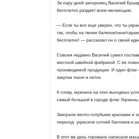
За пару дней запорожец Василий Бушар
бесплатно раздает всем желающим.
— Если ты все еще уверен, что ты укра
так, чтобы на твоем балконе/окне/гара
бесплатно! — рассказал он о своей иде
Совсем недавно Василий сумел постави
местной швейной фабрикой. С ее помо
производимой продукции. И один флаг о
закупка ткани и ниток.
К слову, мужчина на этих выходных усп
самый большой в городе флаг Украины.
Заиграли желто-голубыми красками и з
переход украсили сотней бантиков и ша
В этот же день горожане написали мас