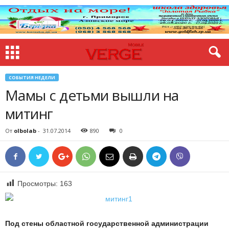
СОБЫТИЯ НЕДЕЛИ
Мамы с детьми вышли на
митинг
От
olbolab
-
31.07.2014
890
0
Просмотры:
163
П
од стены областной
государственной администрации