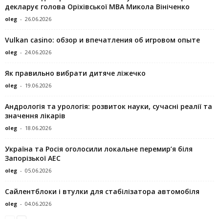
декларує голова Оріхівської МВА Микола Вініченко
oleg
-
26.06.2026
Vulkan casino: обзор и впечатления об игровом опыте
oleg
-
24.06.2026
Як правильно вибрати дитяче ліжечко
oleg
-
19.06.2026
Андрологія та урологія: розвиток науки, сучасні реалії та
значення лікарів
oleg
-
18.06.2026
Україна та Росія оголосили локальне перемир’я біля
Запорізької АЕС
oleg
-
05.06.2026
Сайлентблоки і втулки для стабілізатора автомобіля
oleg
-
04.06.2026