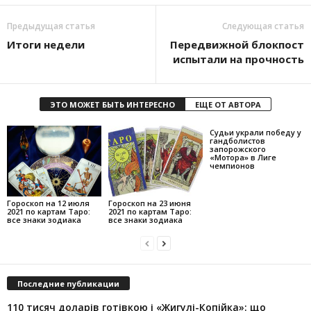
Предыдущая статья
Следующая статья
Итоги недели
Передвижной блокпост
испытали на прочность
ЭТО МОЖЕТ БЫТЬ ИНТЕРЕСНО
ЕЩЕ ОТ АВТОРА
Судьи украли победу у
гандболистов
запорожского
«Мотора» в Лиге
чемпионов
Гороскоп на 12 июля
Гороскоп на 23 июня
2021 по картам Таро:
2021 по картам Таро:
все знаки зодиака
все знаки зодиака
Последние публикации
110 тисяч доларів готівкою і «Жигулі-Копійка»: що