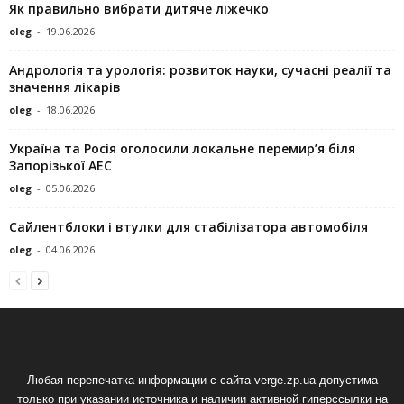
Як правильно вибрати дитяче ліжечко
oleg
-
19.06.2026
Андрологія та урологія: розвиток науки, сучасні реалії та
значення лікарів
oleg
-
18.06.2026
Україна та Росія оголосили локальне перемир’я біля
Запорізької АЕС
oleg
-
05.06.2026
Сайлентблоки і втулки для стабілізатора автомобіля
oleg
-
04.06.2026
Любая перепечатка информации с сайта verge.zp.ua допустима
только при указании источника и наличии активной гиперссылки на