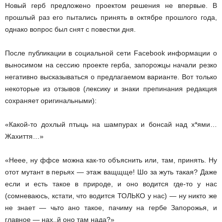
Новый герб предложено проектом решения не впервые. В
прошлый раз его пытались принять в октябре прошлого года,
однако вопрос был снят с повестки дня.
После публикации в социальной сети Facebook информации о
выносимом на сессию проекте герба, запорожцы начали резко
негативно высказываться о предлагаемом варианте. Вот только
некоторые из отзывов (лексику и знаки препинания редакция
сохраняет оригинальными):
«Какой-то дохлый птыць на шампурах и бонсай над х*ями…
Жахиття…»
«Неее, ну ффсе можна как-то объяснить или, там, принять. Ну
отот мутант в перьях — этаж ващщще! Шо за жуть такая? Даже
если и есть такое в природе, и оно водится где-то у нас
(сомневаюсь, кстати, что водится ТОЛЬКО у нас) — ну никто же
не знает — чьто ано такое, пачиму на гербе Запорожья, и
главное — нах..й оно там нада?»