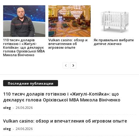
110 тисяч доларів
Vulkan casino: обзор и
Як правильно вибрати
готівкою і «Жигулі-
впечатления об
дитяче ліжечко
Копійка»: що декларує
игровом опыте
голова Оріхівської МВА
Микола Вініченко
Последние публикации
110 тисяч доларів готівкою і «Жигулі-Копійка»: що
декларує голова Оріхівської МВА Микола Вініченко
oleg
-
26.06.2026
Vulkan casino: обзор и впечатления об игровом опыте
oleg
-
24.06.2026