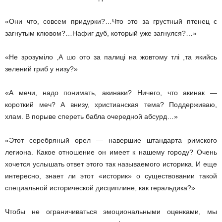
«Они что, совсем придурки?…Что это за грустный птенец с
загнутым клювом?…Нафиг дуб, который уже загнулся?…»
«Не зрозуміло ,А шо ото за палиці на жовтому тлі ,та якийсь
зелений гриб у низу?»
«А мечи, надо понимать, акинаки? Ничего, что акинак —
короткий меч? А внизу, христианская тема? Поддерживаю,
хлам. В порыве спереть бабла очередной абсурд…»
«Этот серебряный орел — навершие штандарта римского
легиона. Какое отношение он имеет к нашему городу? Очень
хочется услышать ответ этого так называемого историка. И еще
интересно, знает ли этот «историк» о существовании такой
специальной исторической дисциплине, как геральдика?»
Чтобы не ограничиваться эмоциональными оценками, мы