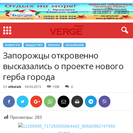
НОВОСТИ
ОБЩЕСТВО
РЕГИОН
ЭКСКЛЮЗИВ
Запорожцы откровенно
высказались о проекте нового
герба города
От
olbolab
-
04.06.2015
1538
0
Просмотры:
283