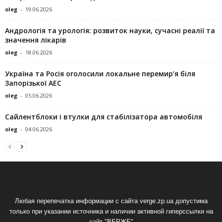
oleg
-
19.06.2026
Андрологія та урологія: розвиток науки, сучасні реалії та
значення лікарів
oleg
-
18.06.2026
Україна та Росія оголосили локальне перемир’я біля
Запорізької АЕС
oleg
-
05.06.2026
Сайлентблоки і втулки для стабілізатора автомобіля
oleg
-
04.06.2026
Любая перепечатка информации с сайта verge.zp.ua допустима
только при указании источника и наличии активной гиперссылки на
сайт "ВЕРЖЕ"