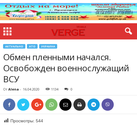
АКТУАЛЬНО
АТО
УКРАИНА
Обмен пленными начался.
Освобожден военнослужащий
ВСУ
От
Alena
-
16.04.2020
1134
0
Просмотры:
544