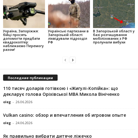
Україна, Запоріжжя:
Українські партизани в
В Запорізькой області у
бійці просять
Запорізькій області
базі розташування
допомогти придбати
ліквідували підрозділ
мобілізованих з РФ
квадрокоптер:
РФ
пролунали вибухи
наближаємо Перемогу
разом!
Последние публикации
110 тисяч доларів готівкою і «Жигулі-Копійка»: що
декларує голова Оріхівської МВА Микола Вініченко
oleg
-
26.06.2026
Vulkan casino: обзор и впечатления об игровом опыте
oleg
-
24.06.2026
Як правильно вибрати дитяче ліжечко