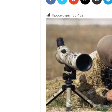
«
В
Е
Просмотры:
35 432
Р
Ж
Е
»