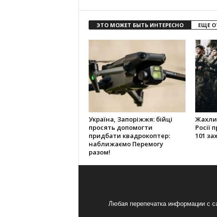
ЭТО МОЖЕТ БЫТЬ ИНТЕРЕСНО
ЕЩЕ О
Україна, Запоріжжя: бійці
Жахлив
просять допомогти
Росії 
придбати квадрокоптер:
101 за
наближаємо Перемогу
разом!
Любая перепечатка информации с са