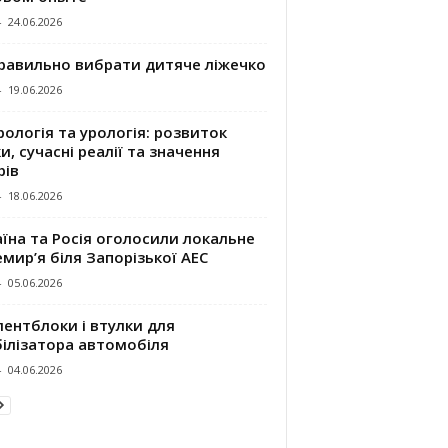
-
24.06.2026
правильно вибрати дитяче ліжечко
-
19.06.2026
ологія та урологія: розвиток
и, сучасні реалії та значення
рів
-
18.06.2026
їна та Росія оголосили локальне
мир’я біля Запорізької АЕС
-
05.06.2026
ентблоки і втулки для
білізатора автомобіля
-
04.06.2026