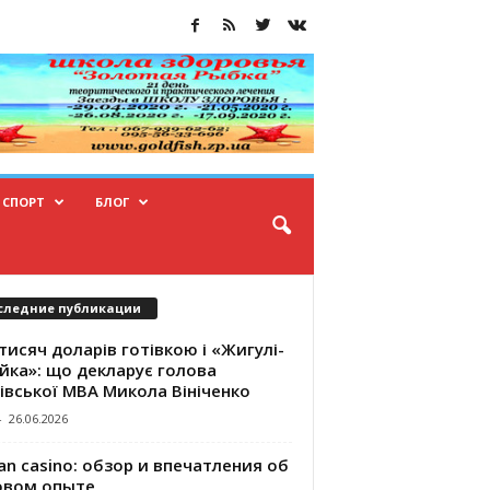
СПОРТ
БЛОГ
следние публикации
тисяч доларів готівкою і «Жигулі-
йка»: що декларує голова
івської МВА Микола Вініченко
-
26.06.2026
an casino: обзор и впечатления об
овом опыте