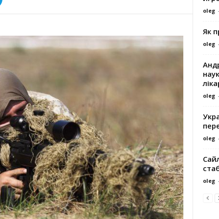
oleg
Як 
oleg
Андр
наук
ліка
oleg
Укра
пере
oleg
Сайл
ста
oleg