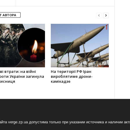
Т АВТОРА
і втрати: на війні
На території РФ Іран
проти України загинула
вироблятиме дрони-
хисниця
камікадзе
йта verge.zp.ua допустима только при указании источника и наличии ак