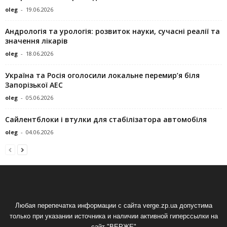
oleg
-
19.06.2026
Андрологія та урологія: розвиток науки, сучасні реалії та
значення лікарів
oleg
-
18.06.2026
Україна та Росія оголосили локальне перемир’я біля
Запорізької АЕС
oleg
-
05.06.2026
Сайлентблоки і втулки для стабілізатора автомобіля
oleg
-
04.06.2026
Любая перепечатка информации с сайта verge.zp.ua допустима
только при указании источника и наличии активной гиперссылки на
сайт "ВЕРЖЕ"