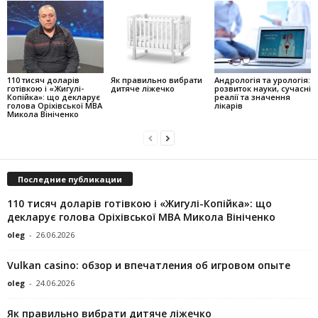
110 тисяч доларів
Як правильно вибрати
Андрологія та урологія:
готівкою і «Жигулі-
дитяче ліжечко
розвиток науки, сучасні
Копійка»: що декларує
реалії та значення
голова Оріхівської МВА
лікарів
Микола Вініченко
Последние публикации
110 тисяч доларів готівкою і «Жигулі-Копійка»: що
декларує голова Оріхівської МВА Микола Вініченко
oleg
-
26.06.2026
Vulkan casino: обзор и впечатления об игровом опыте
oleg
-
24.06.2026
Як правильно вибрати дитяче ліжечко