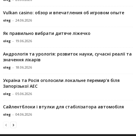
Vulkan casino: обзор и впечатления об игровом опыте
oleg
-
24.06.2026
Як правильно вибрати дитяче ліжечко
oleg
-
19.06.2026
Андрологія та урологія: розвиток науки, сучасні реалії та
значення лікарів
oleg
-
18.06.2026
Україна та Росія оголосили локальне перемир’я біля
Запорізької АЕС
oleg
-
05.06.2026
Сайлентблоки і втулки для стабілізатора автомобіля
oleg
-
04.06.2026