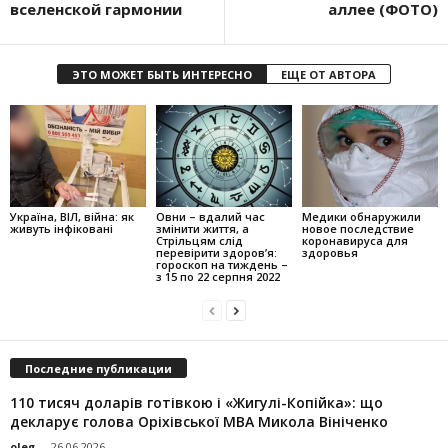
вселенской гармонии
аллее (ФОТО)
ЭТО МОЖЕТ БЫТЬ ИНТЕРЕСНО
ЕЩЕ ОТ АВТОРА
Україна, ВІЛ, війна: як
Овни – вдалий час
Медики обнаружили
живуть інфіковані
змінити життя, а
новое последствие
Стрільцям слід
коронавируса для
перевірити здоров’я:
здоровья
гороскоп на тиждень –
з 15 по 22 серпня 2022
Последние публикации
110 тисяч доларів готівкою і «Жигулі-Копійка»: що
декларує голова Оріхівської МВА Микола Вініченко
oleg
-
26.06.2026