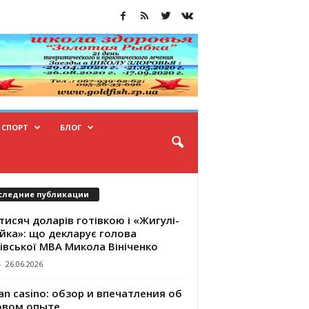
СПОРТ
БЛОГ
следние публикации
тисяч доларів готівкою і «Жигулі-
йка»: що декларує голова
івської МВА Микола Вініченко
-
26.06.2026
an casino: обзор и впечатления об
овом опыте