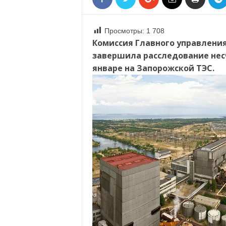
«
В
Е
Просмотры:
1 708
Р
Комиссия Главного управления
09.03.20
Ж
завершила расследование нес
Е
январе на Запорожской ТЭС.
»