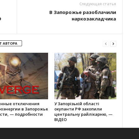
Следующая статья
В Запорожье разоблачили
9
наркозакладчика
Т АВТОРА
енные отключения
У Запорізькій області
роэнергии в Запорожье
окупанти РФ захопили
асти, — подробности
центральну райлікарню, —
ВІДЕО