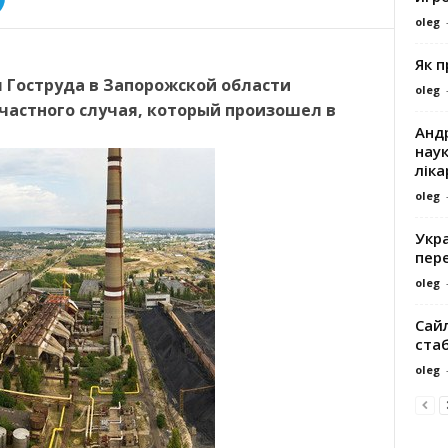
oleg
Як 
 Гоструда в Запорожской области
oleg
частного случая, который произошел в
Андр
наук
ліка
oleg
Укра
пере
oleg
Сайл
ста
oleg