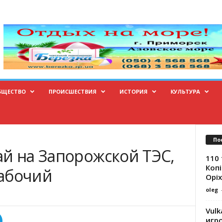
БЩЕСТВО
ПРОИСШЕСТВИЯ
ИСТОРИЯ
КУЛЬТУРА
По
ай на Запорожской ТЭС,
110 
Копі
абочий
Оріх
oleg
Vulk
игр