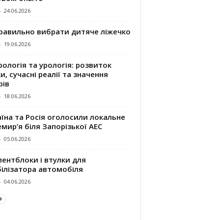
-
24.06.2026
правильно вибрати дитяче ліжечко
-
19.06.2026
ологія та урологія: розвиток
и, сучасні реалії та значення
рів
-
18.06.2026
їна та Росія оголосили локальне
мир’я біля Запорізької АЕС
-
05.06.2026
ентблоки і втулки для
білізатора автомобіля
-
04.06.2026